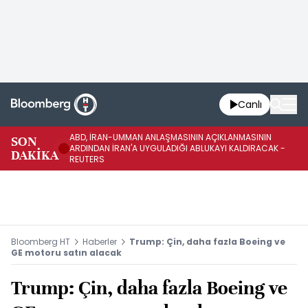
Canlı
ABD, İRAN-UMMAN ANLAŞMASININ AÇIKLANMASININ
AB
SON
ARDINDAN İRAN'A UYGULADIĞI ABLUKAYI KALDIRACAK -
GE
DAKİKA
REUTERS
UY
Bloomberg HT
Haberler
Trump: Çin, daha fazla Boeing ve
GE motoru satın alacak
Trump: Çin, daha fazla Boeing ve