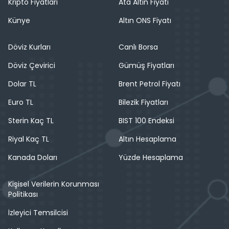
Kripto Fiyatları
Ata Altın Fiyatı
Künye
Altın ONS Fiyatı
Döviz Kurları
Canlı Borsa
Döviz Çevirici
Gümüş Fiyatları
Dolar TL
Brent Petrol Fiyatı
Euro TL
Bilezik Fiyatları
Sterin Kaç TL
BIST 100 Endeksi
Riyal Kaç TL
Altın Hesaplama
Kanada Doları
Yüzde Hesaplama
Kişisel Verilerin Korunması
Politikası
İzleyici Temsilcisi