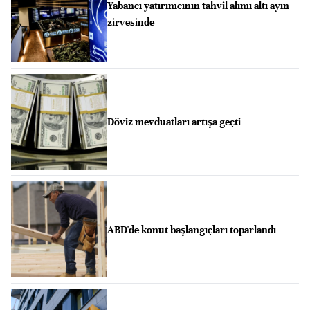
Yabancı yatırımcının tahvil alımı altı ayın
zirvesinde
Döviz mevduatları artışa geçti
ABD'de konut başlangıçları toparlandı