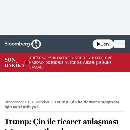
Canlı
ABD'DE S&P 500 ENDEKSİ YÜZDE 0,3 YÜKSELİŞLE VE
SON
HA
NASDAQ 100 ENDEKSİ YÜZDE 0,8 YÜKSELİŞLE GÜNE
DAKİKA
AR
BAŞLADI
Bloomberg HT
Haberler
Trump: Çin ile ticaret anlaşması
için son tarih yok
Trump: Çin ile ticaret anlaşması