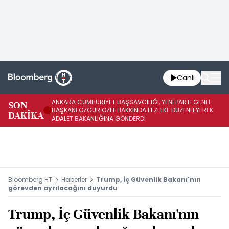
Canlı
ANKARA CUMHURİYET BAŞSAVCILIĞI, YENİ PARTİ GENEL
SON
YE
BAŞKANI ÖZGÜR ÖZEL HAKKINDA FEZLEKE DÜZENLEYEREK
DAKİKA
HA
ADALET BAKANLIĞINA GÖNDERDİ
Bloomberg HT
Haberler
Trump, İç Güvenlik Bakanı'nın
görevden ayrılacağını duyurdu
Trump, İç Güvenlik Bakanı'nın