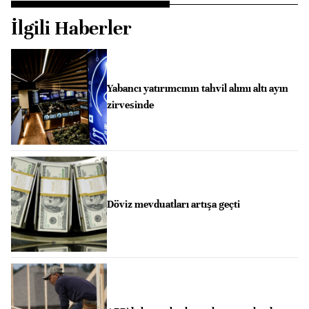
İlgili Haberler
Yabancı yatırımcının tahvil alımı altı ayın
zirvesinde
Döviz mevduatları artışa geçti