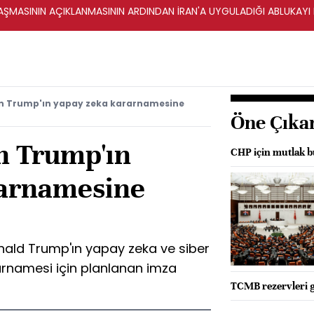
ŞMASININ AÇIKLANMASININ ARDINDAN İRAN'A UYGULADIĞI ABLUKAYI
n Trump'ın yapay zeka kararnamesine
Öne Çıka
n Trump'ın
CHP için mutlak bu
rarnamesine
nald Trump'ın yapay zeka ve siber
arnamesi için planlanan imza
TCMB rezervleri g