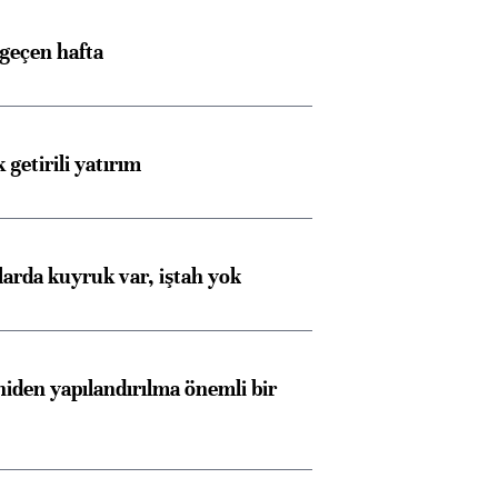
 geçen hafta
 getirili yatırım
larda kuyruk var, iştah yok
Almanya, Commerzbank
Ba
iden yapılandırılma önemli bir
konusunda Unicredit ile
me
görüşmelere hazırlanıyor