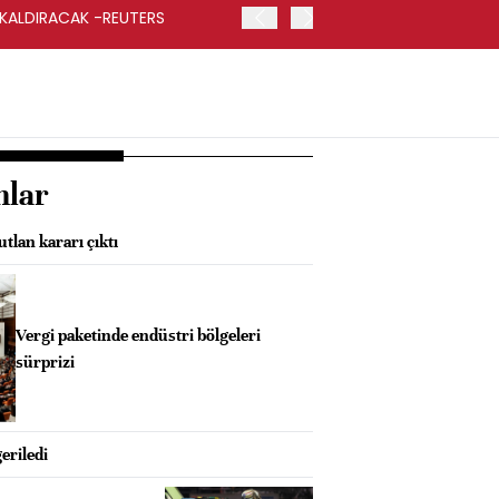
 KALDIRACAK -REUTERS
ABD DIŞİŞLERİ BAKANLIĞI
UYGULANACAK
nlar
tlan kararı çıktı
Vergi paketinde endüstri bölgeleri
sürprizi
eriledi