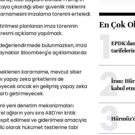
ya çıkardığı siber güvenlik risklerini
arnamesini imzalama törenini erteledi.
En Çok O
rilmesi planlanan imza töreninin
1
resmi açıklama yapılmadı.
EPDK'dan 
in değerlendirmede bulunmazken, imza
tarifeleri
 kaynaklar Bloomberg'e açıklamalarda
2
beklenen kararname, mevcut siber
ı yapay zeka şirketlerini de
İran: Hür
eyecek ancak en gelişmiş yapay zeka
kabul etm
şartı getirmeyecek.
3
lı yeni denetim mekanizmaları
l ağların yanı sıra ABD'nin kritik
Hürmüz'de
espit edilmesi ve giderilmesi amacıyla
lü olarak hükümet testlerine tabi