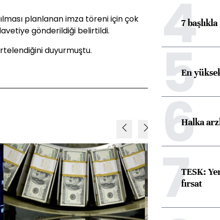
4
ması planlanan imza töreni için çok
7 başlıkla
avetiye gönderildiği belirtildi.
5
rtelendiğini duyurmuştu.
En yüksek
6
Halka arz
7
TESK: Yen
fırsat