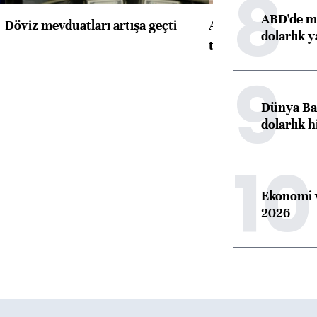
8
ABD'de ma
Döviz mevduatları artışa geçti
ABD'de konut başla
dolarlık y
toparlandı
9
Dünya Ban
dolarlık h
10
Ekonomi v
2026