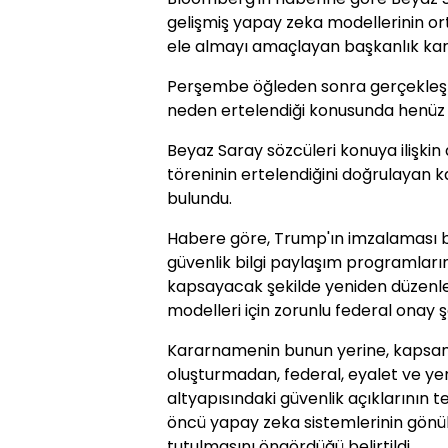
gelişmiş yapay zeka modellerinin orta
ele almayı amaçlayan başkanlık kar
Perşembe öğleden sonra gerçekleşti
neden ertelendiği konusunda henüz 
Beyaz Saray sözcüleri konuya ilişk
töreninin ertelendiğini doğrulayan
bulundu.
Habere göre, Trump'ın imzalaması 
güvenlik bilgi paylaşım programların
kapsayacak şekilde yeniden düzenl
modelleri için zorunlu federal onay 
Kararnamenin bunun yerine, kapsam
oluşturmadan, federal, eyalet ve yere
altyapısındaki güvenlik açıklarının t
öncü yapay zeka sistemlerinin gönül
tutulmasını öngördüğü belirtildi.