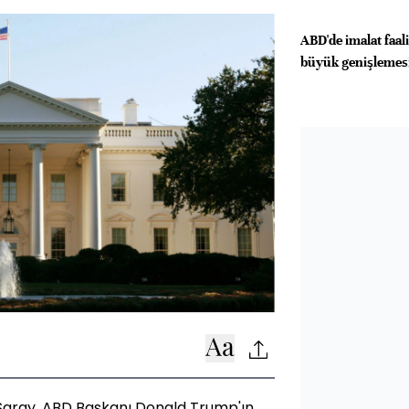
ABD'de imalat faali
büyük genişlemes
Saray, ABD Başkanı Donald Trump'ın