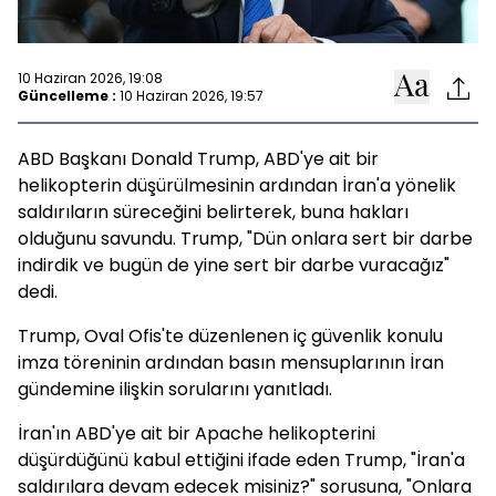
10 Haziran 2026, 19:08
Güncelleme :
10 Haziran 2026, 19:57
ABD Başkanı Donald Trump, ABD'ye ait bir
helikopterin düşürülmesinin ardından İran'a yönelik
saldırıların süreceğini belirterek, buna hakları
olduğunu savundu. Trump, "Dün onlara sert bir darbe
indirdik ve bugün de yine sert bir darbe vuracağız"
dedi.
Trump, Oval Ofis'te düzenlenen iç güvenlik konulu
imza töreninin ardından basın mensuplarının İran
gündemine ilişkin sorularını yanıtladı.
İran'ın ABD'ye ait bir Apache helikopterini
düşürdüğünü kabul ettiğini ifade eden Trump, "İran'a
saldırılara devam edecek misiniz?" sorusuna, "Onlara