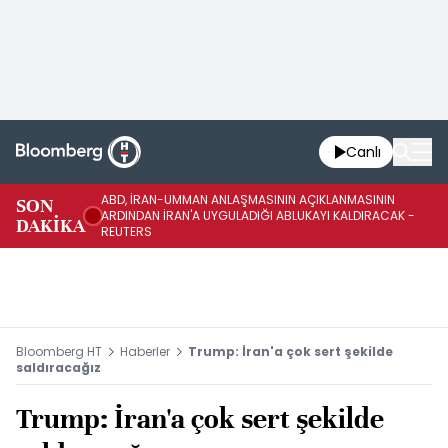
Canlı
ABD, İRAN-UMMAN ANLAŞMASININ AÇIKLANMASININ
AB
SON
ARDINDAN İRAN'A UYGULADIĞI ABLUKAYI KALDIRACAK -
GE
DAKİKA
REUTERS
UY
Bloomberg HT
Haberler
Trump: İran'a çok sert şekilde
saldıracağız
Trump: İran'a çok sert şekilde