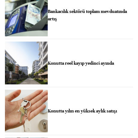
Bankacılık sektörü toplam mevduatında
artış
Konutta reel kayıp yedinci ayında
Konutta yılın en yüksek aylık satışı