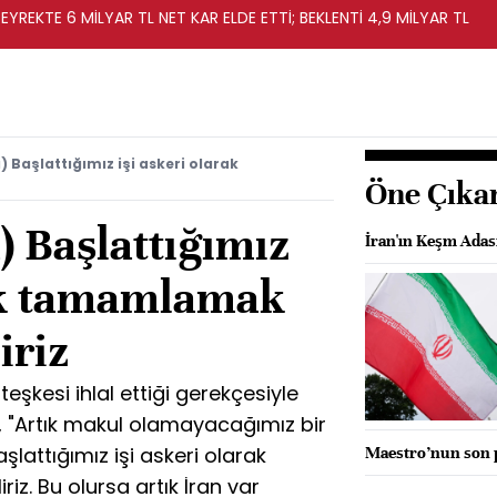
EYREKTE 6 MİLYAR TL NET KAR ELDE ETTİ; BEKLENTİ 4,9 MİLYAR TL
 Başlattığımız işi askeri olarak
Öne Çıka
) Başlattığımız
İran'ın Keşm Adası
rak tamamlamak
iriz
şkesi ihlal ettiği gerekçesiyle
kin, "Artık makul olamayacağımız bir
şlattığımız işi askeri olarak
Maestro’nun son 
z. Bu olursa artık İran var