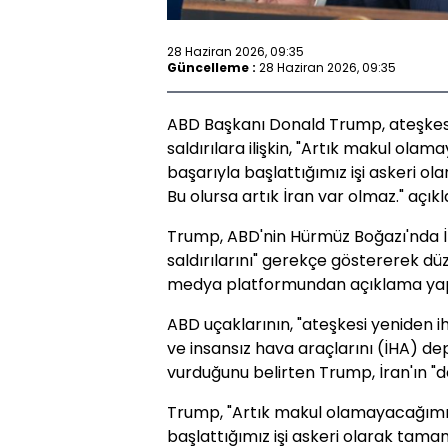
28 Haziran 2026, 09:35
Güncelleme :
28 Haziran 2026, 09:35
ABD Başkanı Donald Trump, ateşkesi i
saldırılara ilişkin, "Artık makul olam
başarıyla başlattığımız işi askeri o
Bu olursa artık İran var olmaz." açı
Trump, ABD'nin Hürmüz Boğazı'nda İra
saldırılarını" gerekçe göstererek düz
medya platformundan açıklama yap
ABD uçaklarının, "ateşkesi yeniden ihl
ve insansız hava araçlarını (İHA) dep
vurduğunu belirten Trump, İran'ın "
Trump, "Artık makul olamayacağımız 
başlattığımız işi askeri olarak tama