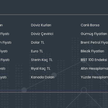
rı
Döviz Kurları
Canlı Borsa
Fiyatı
Döviz Çevirici
Gümüş Fiyatları
n Fiyatı
Dolar TL
Brent Petrol Fiya
iyatı
Euro TL
Bilezik Fiyatları
 Fiyatı
Sterin Kaç TL
BIST 100 Endeksi
yatı
Riyal Kaç TL
Altın Hesaplama
iyatı
Kanada Doları
Yüzde Hesapla