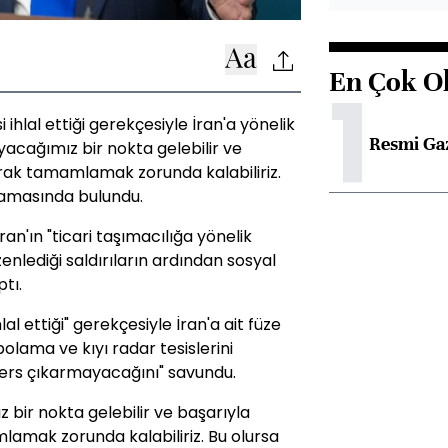
En Çok O
1
hlal ettiği gerekçesiyle İran'a yönelik
Resmi Ga
ayacağımız bir nokta gelebilir ve
larak tamamlamak zorunda kalabiliriz.
klamasında bulundu.
n'ın "ticari taşımacılığa yönelik
enlediği saldırıların ardından sosyal
tı.
al ettiği" gerekçesiyle İran'a ait füze
olama ve kıyı radar tesislerini
ders çıkarmayacağını" savundu.
bir nokta gelebilir ve başarıyla
mlamak zorunda kalabiliriz. Bu olursa