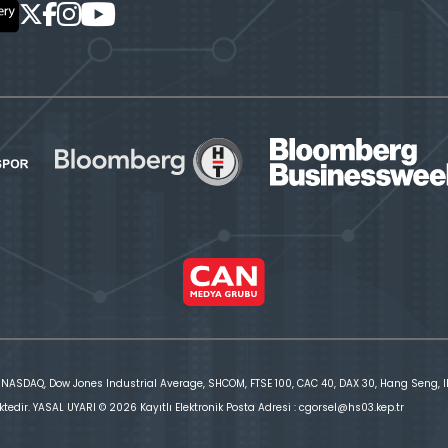
 NASDAQ, Dow Jones Industrial Average, SHCOM, FTSE 100, CAC 40, DAX 30, Hang Seng, IBE
ktedir. YASAL UYARI © 2026 Kayıtlı Elektronik Posta Adresi : cgorsel@hs03.kep.tr