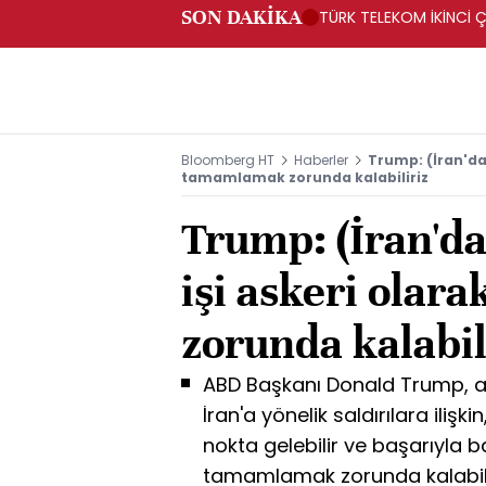
SON DAKİKA
TÜRK TELEKOM İKİNCİ Ç
Bloomberg HT
Haberler
Trump: (İran'da)
tamamlamak zorunda kalabiliriz
Trump: (İran'da
işi askeri ola
zorunda kalabil
ABD Başkanı Donald Trump, ate
İran'a yönelik saldırılara iliş
nokta gelebilir ve başarıyla ba
tamamlamak zorunda kalabiliri