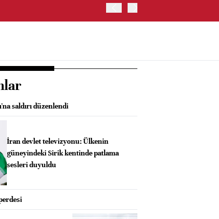
ABD HAZİNE BAKANLIĞI'NIN
nlar
'na saldırı düzenlendi
İran devlet televizyonu: Ülkenin
güneyindeki Sirik kentinde patlama
sesleri duyuldu
perdesi