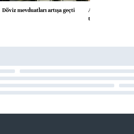
Döviz mevduatları artışa geçti
ABD'de konut başla
toparlandı