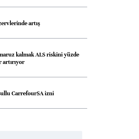
görüşmelere hazırlanıyor
rvlerinde artış
ngıçları
 maruz kalmak ALS riskini yüzde
 artırıyor
şullu CarrefourSA izni