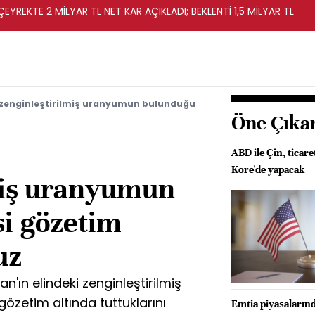
EYREKTE 2 MİLYAR TL NET KAR AÇIKLADI; BEKLENTİ 1,5 MİLYAR TL
 zenginleştirilmiş uranyumun bulunduğu
Öne Çıka
ABD ile Çin, tica
Kore'de yapacak
miş uranyumun
si gözetim
uz
'ın elindeki zenginleştirilmiş
özetim altında tuttuklarını
Emtia piyasaların