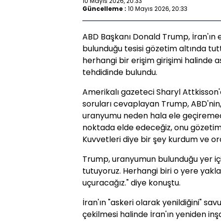
10 Mayıs 2026, 20:33
Güncelleme :
10 Mayıs 2026, 20:33
ABD Başkanı Donald Trump, İran'ın e
bulunduğu tesisi gözetim altında tutt
herhangi bir erişim girişimi halinde
tehdidinde bulundu.
Amerikalı gazeteci Sharyl Attkisson'
soruları cevaplayan Trump, ABD'nin, İ
uranyumu neden hala ele geçiremediği
noktada elde edeceğiz, onu gözetim 
Kuvvetleri diye bir şey kurdum ve orad
Trump, uranyumun bulunduğu yer için
tutuyoruz. Herhangi biri o yere yakl
uçuracağız." diye konuştu.
İran'ın "askeri olarak yenildiğini" 
çekilmesi halinde İran'ın yeniden inşas