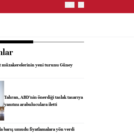
İRAN VE UMMAN, HÜRMÜZ 
OLUŞTURMAYI PLANLIYOR
nlar
ret müzakerelerinin yeni turunu Güney
Tahran, ABD’nin önerdiği taslak tasarıya
yanıtını arabuluculara iletti
da barış umudu fiyatlamalara yön verdi