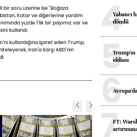
4
i bir soru üzerine ise "Boğaza
Yabancı h
rabistan, Katar ve diğerlerine yardım
döndü
nımında yüzde 1'lik bir payımız var ve
sini kullandı.
5
ı'nı kullandığına işaret eden Trump,
iteleyerek, İran'a karşı ABD'nin
Trump'ın 
i.
iddiası
6
Avrupa'da
7
FT: Warsh
artırımın