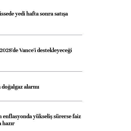
issede yedi hafta sonra satışa
2028'de Vance'i destekleyeceği
 doğalgaz alarmı
 enflasyonda yükseliş sürerse faiz
Almanya, Commerzbank
Ba
a hazır
konusunda Unicredit ile
me