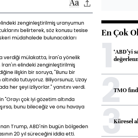
lindeki zenginleştirilmiş uranyumun
uklarını belirterek, söz konusu tesise
En Çok O
1
 askeri müdahalede bulunacakları
‘ABD’yi s
a verdiği mülakatta, İran'a yönelik
değerlen
ran'ın elindeki zenginleştirilmiş
2
ne ilişkin bir soruya, "Bunu bir
altında tutuyoruz. Biliyorsunuz, Uzay
a her şeyi izliyorlar." yanıtını verdi.
TMO fındık
 "Orayı çok iyi gözetim altında
3
aşırsa, bunu bileceğiz ve onu havaya
Küresel a
savunan Trump, ABD'nin bugün bölgeden
ının 20 yıl süreceğini iddia etti.