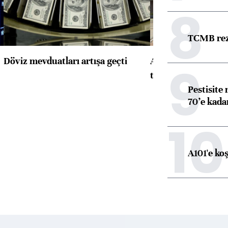
8
TCMB reze
Döviz mevduatları artışa geçti
ABD'de konut başla
9
toparlandı
Pestisite
70’e kadar
10
A101'e ko