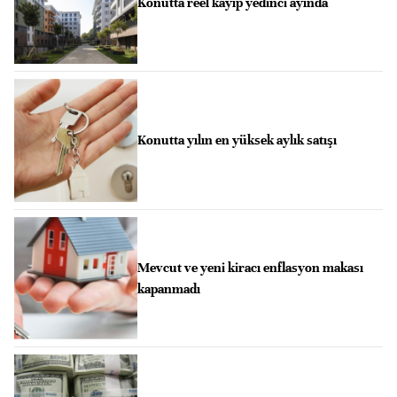
Konutta reel kayıp yedinci ayında
Konutta yılın en yüksek aylık satışı
Mevcut ve yeni kiracı enflasyon makası
kapanmadı