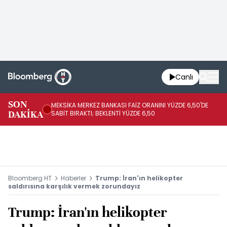
Canlı
SON
MEKSİKA MERKEZ BANKASI FAİZ ORANINI YÜZDE 6,50'DE
OY
DAKİKA
SABİT BIRAKTI; BEKLENTİ YÜZDE 6,50
AÇ
Bloomberg HT
Haberler
Trump: İran'ın helikopter
saldırısına karşılık vermek zorundayız
Trump: İran'ın helikopter