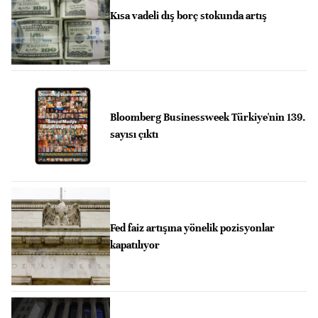
Kısa vadeli dış borç stokunda artış
Bloomberg Businessweek Türkiye'nin 139.
sayısı çıktı
Fed faiz artışına yönelik pozisyonlar
kapatılıyor