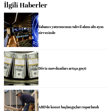
İlgili Haberler
Yabancı yatırımcının tahvil alımı altı ayın
zirvesinde
Döviz mevduatları artışa geçti
ABD'de konut başlangıçları toparlandı