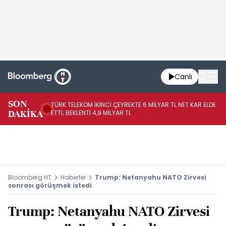
Canlı
SON
TÜRK TELEKOM İKİNCİ ÇEYREKTE 6 MİLYAR TL NET KAR ELDE
AB
DAKİKA
ETTİ; BEKLENTİ 4,9 MİLYAR TL
İR
Bloomberg HT
Haberler
Trump: Netanyahu NATO Zirvesi
sonrası görüşmek istedi
Trump: Netanyahu NATO Zirvesi