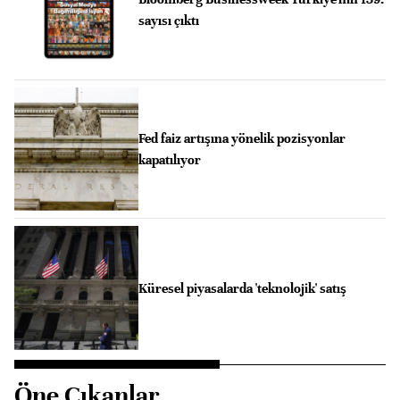
sayısı çıktı
Fed faiz artışına yönelik pozisyonlar
kapatılıyor
Küresel piyasalarda 'teknolojik' satış
Öne Çıkanlar