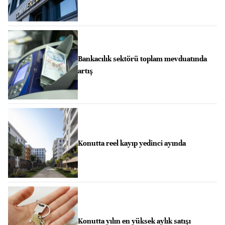
Bankacılık sektörü toplam mevduatında
artış
Konutta reel kayıp yedinci ayında
Konutta yılın en yüksek aylık satışı