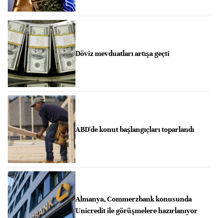
Döviz mevduatları artışa geçti
ABD'de konut başlangıçları toparlandı
Almanya, Commerzbank konusunda
Unicredit ile görüşmelere hazırlanıyor