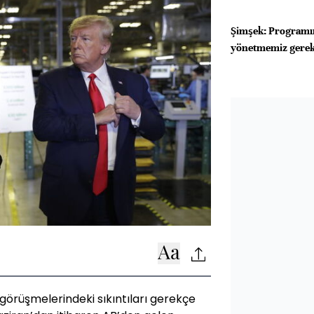
Şimşek: Programın
yönetmemiz gerek
örüşmelerindeki sıkıntıları gerekçe