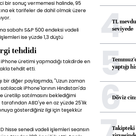
ci bir sonuç vermemesi halinde, 95
4
ına ek tarifeler de dahil olmak üzere
ıyor.
TL mevdua
seviyede
ma sabahı S&P 500 endeksi vadeli
işlemleri ise yüzde 1,3 düştü
5
rgi tehdidi
Temmuz'da
e iPhone üretimi yapmadığı takdirde en
yaptığı hi
la tehdit etti.
6
ı bir diğer paylaşımda, "Uzun zaman
atılacak iPhone'larının Hindistan'da
 üretilip satılmasını beklediğimi
Döviz cins
 tarafından ABD'ye en az yüzde 25'lik
nuya gösterdiğiniz ilgi için teşekkür
7
Takipteki 
 hisse senedi vadeli işlemleri seansın
zirvesind