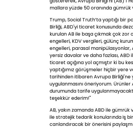
göstererek, Avrupa Birliği'ni (AB) 1 
mallara yüzde 50 oranında gümrük ve
Trump, Social Truth’ta yaptığı bir pa
Birliği, ABD'yi ticaret konusunda d
kurulan AB ile başa çıkmak çok zor o
engelleri, KDV vergileri, gülünç kur
engelleri, parasal manipülasyonlar, 
yersiz davalar ve daha fazlası, ABD i
ticaret açığına yol açmıştır ki bu kes
yaptığımız görüşmeler hiçbir yere v
tarihinden itibaren Avrupa Birliği'n
uygulanmasını öneriyorum. Ürünler A
durumunda tarife uygulanmayacaktır. 
teşekkür ederim!"
AB, yakın zamanda ABD ile gümrük ve
ile stratejik tedarik konularında iş bi
canlandıracak bir önerisini paylaşmı