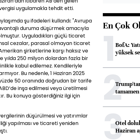
Haziran’dan itibaren AB’den gelen
rgisi uygulamakla tehdit etti.
ylaşımda şu ifadeleri kullandı: "Avrupa
En Çok O
ezavantajlı duruma düşürmek amacıyla
1
lmuştur. Uyguladıkları güçlü ticaret
umsal cezalar, parasal olmayan ticaret
BofA: Yatı
Amerikan şirketlerine karşı haksız ve
yüksek se
le yılda 250 milyon dolardan fazla bir
inlikle kabul edilemez. Kendileriyle
2
armıyor. Bu nedenle, 1 Haziran 2025
e yüzde 50 oranında doğrudan bir tarife
Trump'tan
BD’de inşa edilmesi veya üretilmesi
tamamen o
Bu konuya gösterdiğiniz ilgi için
3
rgilerinin düşürülmesi ve yatırımlar
Otel dolu
rliği yapılması ve ticareti yeniden
Haziran a
ştı.