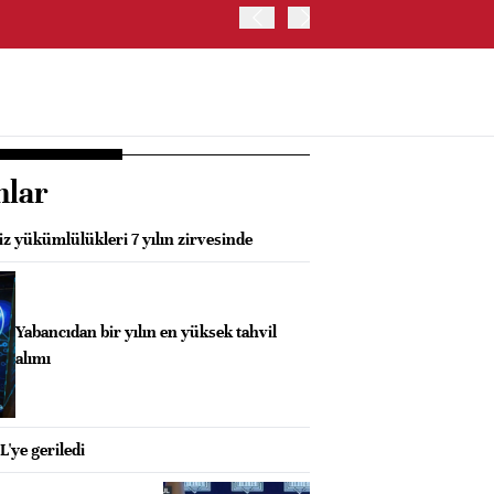
TRUMP: FAİZ ARTIRIMI 
nlar
z yükümlülükleri 7 yılın zirvesinde
Yabancıdan bir yılın en yüksek tahvil
alımı
'ye geriledi