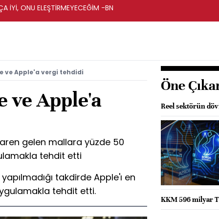
A İYİ, ONU ELEŞTİRMEYECEĞİM -BN
 ve Apple'a vergi tehdidi
Öne Çıka
e ve Apple'a
Reel sektörün dövi
ibaren gelen mallara yüzde 50
lamakla tehdit etti
yapılmadığı takdirde Apple'ı en
gulamakla tehdit etti.
KKM 596 milyar TL