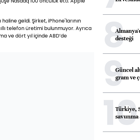
şüşe Nasdaq 100 öncülük etti. Apple
8
haline geldi. Şirket, iPhone'larının
llı telefon üretimi bulunmuyor. Ayrıca
Almanya'd
rma ve dört yıl içinde ABD’de
desteği
9
Güncel al
gram ve ç
10
Türkiye, 
savunma 