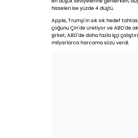
en düşük seviyelerine gerilerken, dü
hisseleri ise yüzde 4 düştü.
Apple, Trump'ın sık sık hedef tahtası 
çoğunu Çin'de üretiyor ve ABD'de akı
şirket, ABD'de daha fazla işçi çalıştı
milyarlarca harcama sözü verdi.