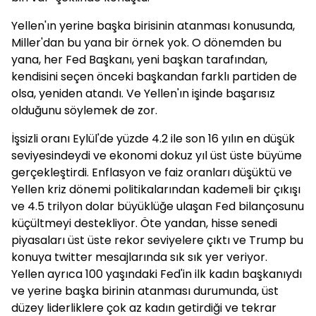
Yellen'ın yerine başka birisinin atanması konusunda,
Miller'dan bu yana bir örnek yok. O dönemden bu
yana, her Fed Başkanı, yeni başkan tarafından,
kendisini seçen önceki başkandan farklı partiden de
olsa, yeniden atandı. Ve Yellen'ın işinde başarısız
olduğunu söylemek de zor.
İşsizli oranı Eylül'de yüzde 4.2 ile son 16 yılın en düşük
seviyesindeydi ve ekonomi dokuz yıl üst üste büyüme
gerçekleştirdi. Enflasyon ve faiz oranları düşüktü ve
Yellen kriz dönemi politikalarından kademeli bir çıkışı
ve 4.5 trilyon dolar büyüklüğe ulaşan Fed bilançosunu
küçültmeyi destekliyor. Öte yandan, hisse senedi
piyasaları üst üste rekor seviyelere çıktı ve Trump bu
konuya twitter mesajlarında sık sık yer veriyor.
Yellen ayrıca 100 yaşındaki Fed'in ilk kadın başkanıydı
ve yerine başka birinin atanması durumunda, üst
düzey liderliklere çok az kadın getirdiği ve tekrar