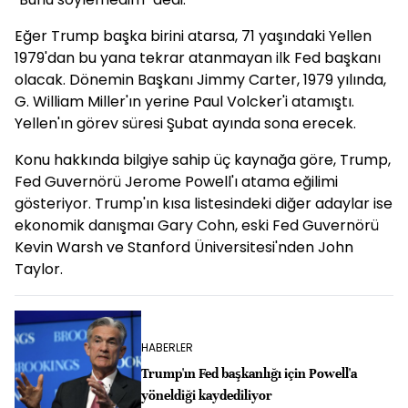
Eğer Trump başka birini atarsa, 71 yaşındaki Yellen
1979'dan bu yana tekrar atanmayan ilk Fed başkanı
olacak. Dönemin Başkanı Jimmy Carter, 1979 yılında,
G. William Miller'ın yerine Paul Volcker'i atamıştı.
Yellen'ın görev süresi Şubat ayında sona erecek.
Konu hakkında bilgiye sahip üç kaynağa göre, Trump,
Fed Guvernörü Jerome Powell'ı atama eğilimi
gösteriyor. Trump'ın kısa listesindeki diğer adaylar ise
ekonomik danışmaı Gary Cohn, eski Fed Guvernörü
Kevin Warsh ve Stanford Üniversitesi'nden John
Taylor.
HABERLER
Trump'ın Fed başkanlığı için Powell'a
yöneldiği kaydediliyor