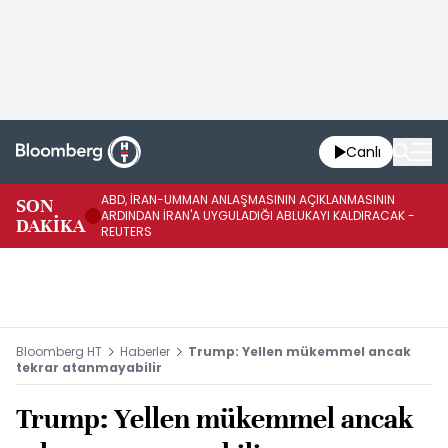
Canlı
ABD, İRAN-UMMAN ANLAŞMASININ AÇIKLANMASININ
AB
SON
ARDINDAN İRAN'A UYGULADIĞI ABLUKAYI KALDIRACAK -
GE
DAKİKA
REUTERS
UY
Bloomberg HT
Haberler
Trump: Yellen mükemmel ancak
tekrar atanmayabilir
Trump: Yellen mükemmel ancak