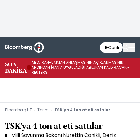
Canlı
ABD, İRAN-UMMAN ANLAŞMASININ AÇIKLANMASININ
AB
SON
ARDINDAN İRAN'A UYGULADIĞI ABLUKAYI KALDIRACAK -
GE
DAKİKA
REUTERS
UY
Bloomberg HT
Tarım
TSK'ya 4 ton at eti sattılar
TSK'ya 4 ton at eti sattılar
Milli Savunma Bakanı Nurettin Canikli, Deniz