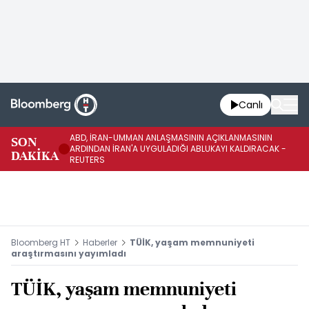
Canlı
ABD, İRAN-UMMAN ANLAŞMASININ AÇIKLANMASININ
AB
SON
ARDINDAN İRAN'A UYGULADIĞI ABLUKAYI KALDIRACAK -
GE
DAKİKA
REUTERS
UY
Bloomberg HT
Haberler
TÜİK, yaşam memnuniyeti
araştırmasını yayımladı
TÜİK, yaşam memnuniyeti