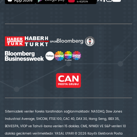
Sitemizdeki veriler Foreks tarafından sağlanmaktadır. NASDAQ, Dow Jones
Industrial Average, SHCOM, FTSE 100, CAC 40, DAX 30, Hang Seng, IBEX 35,
BOVESPA, VİOP ve Tahvil-bono verileri 15 dakika; CME, NYMEX VE S&P verileri 10
dakika gecikmeli verilmektedir. YASAL UYARI © 2026 Kayıtlı Elektronik Posta