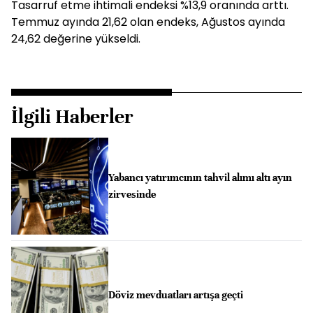
Tasarruf etme ihtimali endeksi %13,9 oranında arttı.
Temmuz ayında 21,62 olan endeks, Ağustos ayında
24,62 değerine yükseldi.
İlgili Haberler
Yabancı yatırımcının tahvil alımı altı ayın
zirvesinde
Döviz mevduatları artışa geçti