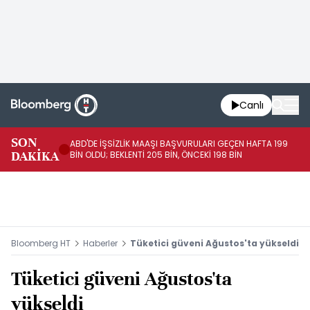
Canlı
SON
ABD'DE İŞSİZLİK MAAŞI BAŞVURULARI GEÇEN HAFTA 199
FE
DAKİKA
BİN OLDU; BEKLENTİ 205 BİN, ÖNCEKİ 198 BİN
İL
Bloomberg HT
Haberler
Tüketici güveni Ağustos'ta yükseldi
Tüketici güveni Ağustos'ta
yükseldi