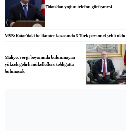
Fidan'dan yoğun telefon görüşmesi
MSB: Katar'daki helikopter kazasında 3 Türk personel şehit oldu
Maliye, vergi beyanında bulunmayan
yüksek gelirli mükelleflere tebligatta
bulunacak