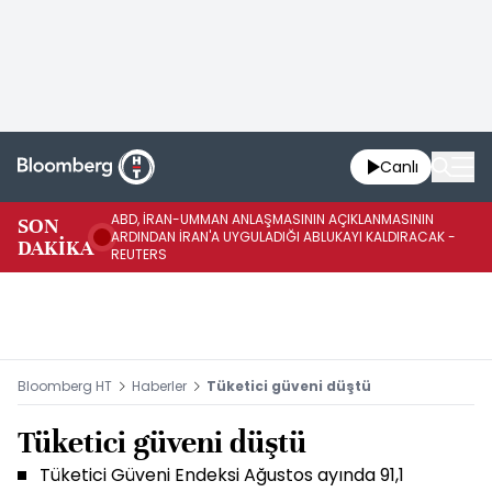
Canlı
ABD, İRAN-UMMAN ANLAŞMASININ AÇIKLANMASININ
AB
SON
ARDINDAN İRAN'A UYGULADIĞI ABLUKAYI KALDIRACAK -
GE
DAKİKA
REUTERS
UY
Bloomberg HT
Haberler
Tüketici güveni düştü
Tüketici güveni düştü
Tüketici Güveni Endeksi Ağustos ayında 91,1