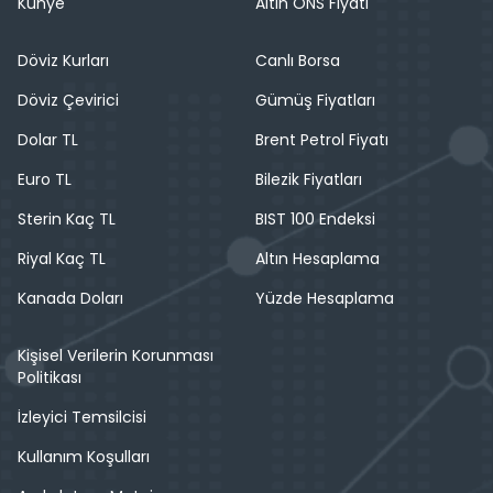
Künye
Altın ONS Fiyatı
Döviz Kurları
Canlı Borsa
Döviz Çevirici
Gümüş Fiyatları
Dolar TL
Brent Petrol Fiyatı
Euro TL
Bilezik Fiyatları
Sterin Kaç TL
BIST 100 Endeksi
Riyal Kaç TL
Altın Hesaplama
Kanada Doları
Yüzde Hesaplama
Kişisel Verilerin Korunması
Politikası
İzleyici Temsilcisi
Kullanım Koşulları