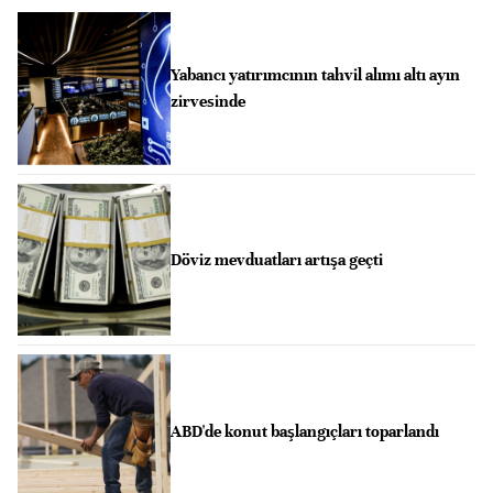
Yabancı yatırımcının tahvil alımı altı ayın
zirvesinde
Döviz mevduatları artışa geçti
ABD'de konut başlangıçları toparlandı