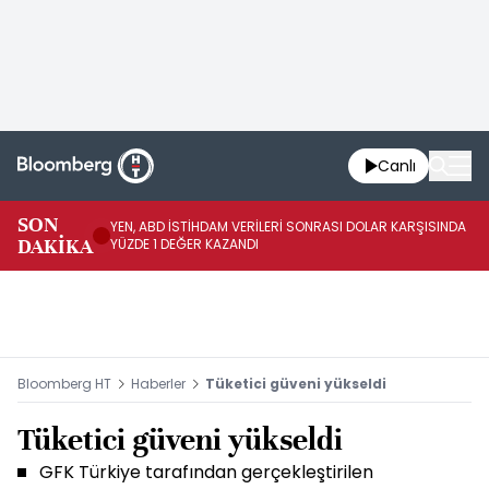
Canlı
SON
YEN, ABD İSTİHDAM VERİLERİ SONRASI DOLAR KARŞISINDA
AB
DAKİKA
YÜZDE 1 DEĞER KAZANDI
YÜ
Bloomberg HT
Haberler
Tüketici güveni yükseldi
Tüketici güveni yükseldi
GFK Türkiye tarafından gerçekleştirilen