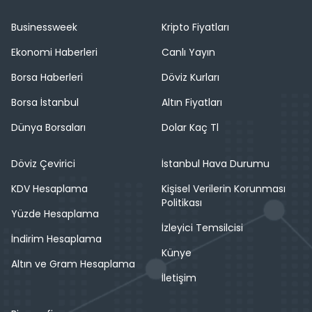
Businessweek
Kripto Fiyatları
Ekonomi Haberleri
Canlı Yayın
Borsa Haberleri
Döviz Kurları
Borsa İstanbul
Altın Fiyatları
Dünya Borsaları
Dolar Kaç Tl
Döviz Çevirici
İstanbul Hava Durumu
KDV Hesaplama
Kişisel Verilerin Korunması
Politikası
Yüzde Hesaplama
İzleyici Temsilcisi
İndirim Hesaplama
Künye
Altın ve Gram Hesaplama
İletişim