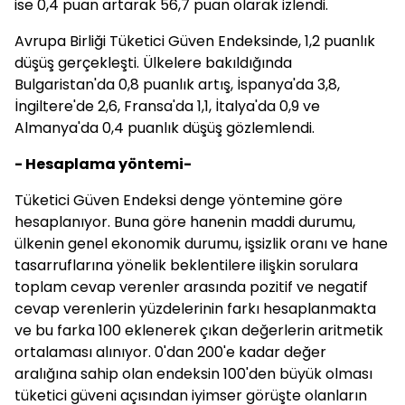
ise 0,4 puan artarak 56,7 puan olarak izlendi.
Avrupa Birliği Tüketici Güven Endeksinde, 1,2 puanlık
düşüş gerçekleşti. Ülkelere bakıldığında
Bulgaristan'da 0,8 puanlık artış, İspanya'da 3,8,
İngiltere'de 2,6, Fransa'da 1,1, İtalya'da 0,9 ve
Almanya'da 0,4 puanlık düşüş gözlemlendi.
- Hesaplama yöntemi-
Tüketici Güven Endeksi denge yöntemine göre
hesaplanıyor. Buna göre hanenin maddi durumu,
ülkenin genel ekonomik durumu, işsizlik oranı ve hane
tasarruflarına yönelik beklentilere ilişkin sorulara
toplam cevap verenler arasında pozitif ve negatif
cevap verenlerin yüzdelerinin farkı hesaplanmakta
ve bu farka 100 eklenerek çıkan değerlerin aritmetik
ortalaması alınıyor. 0'dan 200'e kadar değer
aralığına sahip olan endeksin 100'den büyük olması
tüketici güveni açısından iyimser görüşte olanların