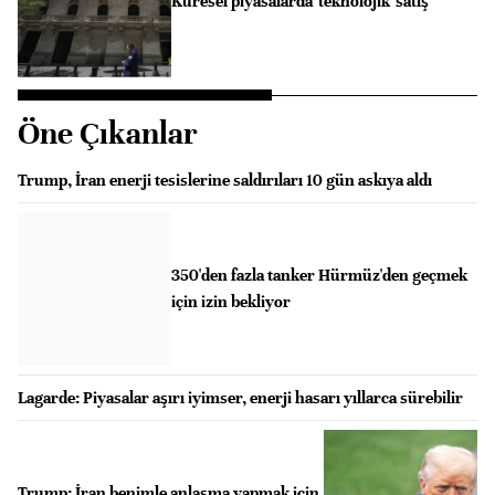
Küresel piyasalarda 'teknolojik' satış
Öne Çıkanlar
Trump, İran enerji tesislerine saldırıları 10 gün askıya aldı
350'den fazla tanker Hürmüz'den geçmek
için izin bekliyor
Lagarde: Piyasalar aşırı iyimser, enerji hasarı yıllarca sürebilir
Trump: İran benimle anlaşma yapmak için