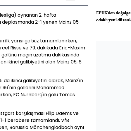
EPDK'den doğalgaz
desliga) oynanan 2. hafta
odaklı yeni düzen
'u deplasmanda 2-1 yenen Mainz 05
n ilk yarısı golsüz tamamlanırken,
arcel Risse ve 79. dakikada Eric-Maxim
k golünü maçın uzatma dakikasında
 ikinci galibiyetini alan Mainz 05, 6
a ikinci galibiyetini alarak, Mainz'in
er 96'nın gollerini Mohammed
rken, FC Nürnberg'in golü Tomas
tgart karşılaşması Filip Daems ve
rle 1-1 berabere tamamlandı. VfB
lırken, Borussia Mönchengladbach aynı