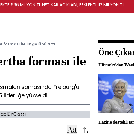
KTE 696 MİLYON TL NET KAR AÇIKLADI; BEKLENTİ 112 MİLYON TL
forması ile ilk golünü attı
Öne Çıka
rtha forması ile
Hürmüz’den Washi
aşmaları sonrasında Freiburg'u
iderliğe yükseldi
Hazine destekli ta