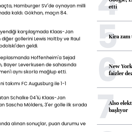
4
 maçta, Hamburger SV'de oynayan milli
etti
hada kaldı. Gökhan, maçın 84.
5
1 yendiği karşılaşmada Klaas-Jan
Kira zam 
 diğer gollerini Lewis Holtby ve Raul
dolski'den geldi.
6
deplasmanda Hoffenheim'a Sejad
irken, Bayer Leverkusen de sahasında
New York
men'i aynı skorla mağlup etti.
faizler d
ni takımı FC Augusburg ile 1-1
7
l atan Schalke 04'lü Klaas-Jan
Also elekt
 Sascha Mölders, 3'er golle ilk sırada
başlıyor
rında alınan sonuçlar, puan durumu ve