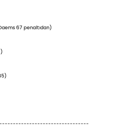
 Daems 67 penaltıdan)
0)
85)
---------------------------------