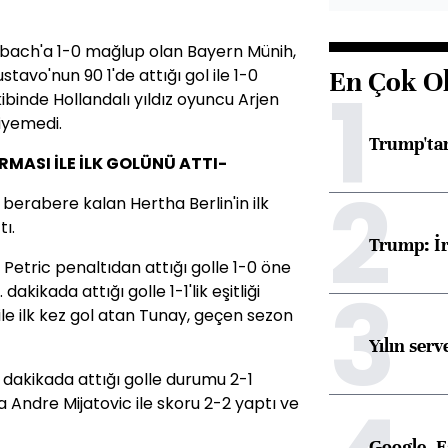
ach'a 1-0 mağlup olan Bayern Münih,
avo'nun 90 1'de attığı gol ile 1-0
En Çok O
1
kibinde Hollandalı yıldız oyuncu Arjen
iyemedi.
Trump'tan
MASI İLE İLK GOLÜNÜ ATTI-
2
erabere kalan Hertha Berlin'in ilk
tı.
Trump: İr
etric penaltıdan attığı golle 1-0 öne
3
akikada attığı golle 1-1'lik eşitliği
ile ilk kez gol atan Tunay, geçen sezon
Yılın serv
dakikada attığı golle durumu 2-1
 Andre Mijatovic ile skoru 2-2 yaptı ve
Google, Ea