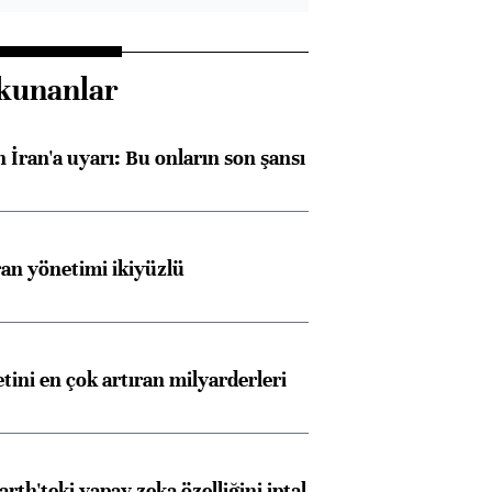
kunanlar
 İran'a uyarı: Bu onların son şansı
an yönetimi ikiyüzlü
etini en çok artıran milyarderleri
rth'teki yapay zeka özelliğini iptal