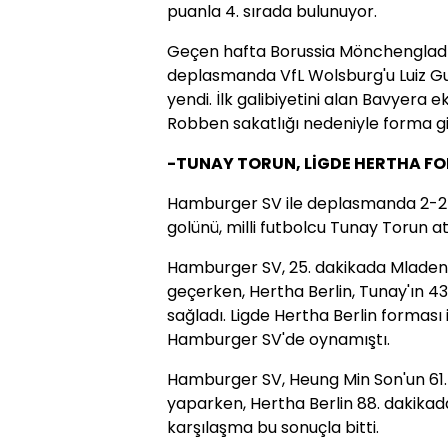
puanla 4. sırada bulunuyor.
Geçen hafta Borussia Mönchengladb
deplasmanda VfL Wolsburg'u Luiz Gust
yendi. İlk galibiyetini alan Bavyera e
Robben sakatlığı nedeniyle forma g
-TUNAY TORUN, LİGDE HERTHA FOR
Hamburger SV ile deplasmanda 2-2 b
golünü, milli futbolcu Tunay Torun at
Hamburger SV, 25. dakikada Mladen P
geçerken, Hertha Berlin, Tunay'ın 43. d
sağladı. Ligde Hertha Berlin forması 
Hamburger SV'de oynamıştı.
Hamburger SV, Heung Min Son'un 61. 
yaparken, Hertha Berlin 88. dakikada
karşılaşma bu sonuçla bitti.