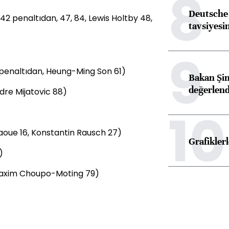
8
Deutsche 
42 penaltıdan, 47, 84, Lewis Holtby 48,
tavsiyesin
9
penaltıdan, Heung-Ming Son 61)
Bakan Şim
değerlen
dre Mijatovic 88)
10
ue 16, Konstantin Rausch 27)
Grafikle
)
-Maxim Choupo-Moting 79)