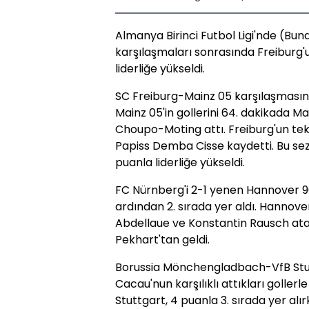
Almanya Birinci Futbol Ligi'nde (Bun
karşılaşmaları sonrasında Freiburg
liderliğe yükseldi.
SC Freiburg-Mainz 05 karşılaşmasını
Mainz 05'in gollerini 64. dakikada M
Choupo-Moting attı. Freiburg'un te
Papiss Demba Cisse kaydetti. Bu sezon
puanla liderliğe yükseldi.
FC Nürnberg'i 2-1 yenen Hannover 96 d
ardından 2. sırada yer aldı. Hannov
Abdellaue ve Konstantin Rausch ata
Pekhart'tan geldi.
Borussia Mönchengladbach-VfB Stut
Cacau'nun karşılıklı attıkları golle
Stuttgart, 4 puanla 3. sırada yer a