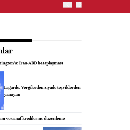
ABD'DE NASDAQ 100 ENDE
nlar
ngton’a: İran-ABD hesaplaşması
Lagarde: Vergilerden ziyade teşviklerden
yanayım
rım ve esnaf kredilerine düzenleme