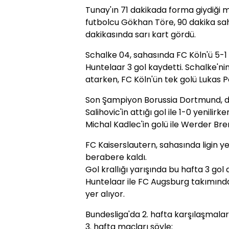
Tunay'ın 71 dakikada forma giydiği
futbolcu Gökhan Töre, 90 dakika sa
dakikasında sarı kart gördü.
Schalke 04, sahasında FC Köln'ü 5-
Huntelaar 3 gol kaydetti. Schalke'nin
atarken, FC Köln'ün tek golü Lukas Po
Son Şampiyon Borussia Dortmund, 
Salihovic'in attığı gol ile 1-0 yenil
Michal Kadlec'in golü ile Werder Bre
FC Kaiserslautern, sahasında ligin ye
berabere kaldı.
Gol krallığı yarışında bu hafta 3 go
Huntelaar ile FC Augsburg takımından
yer alıyor.
Bundesliga'da 2. hafta karşılaşmala
3. hafta maçları şöyle: