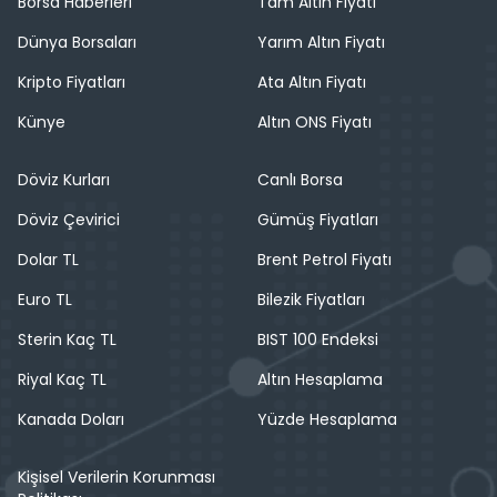
Borsa Haberleri
Tam Altın Fiyatı
Dünya Borsaları
Yarım Altın Fiyatı
Kripto Fiyatları
Ata Altın Fiyatı
Künye
Altın ONS Fiyatı
Döviz Kurları
Canlı Borsa
Döviz Çevirici
Gümüş Fiyatları
Dolar TL
Brent Petrol Fiyatı
Euro TL
Bilezik Fiyatları
Sterin Kaç TL
BIST 100 Endeksi
Riyal Kaç TL
Altın Hesaplama
Kanada Doları
Yüzde Hesaplama
Kişisel Verilerin Korunması