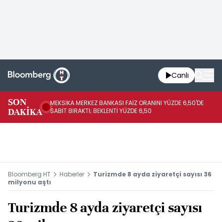
Canlı
SON
MEKSİKA MERKEZ BANKASI FAİZ ORANINI YÜZDE 6,50'DE
OY
DAKİKA
SABİT BIRAKTI; BEKLENTİ YÜZDE 6,50
AÇ
Bloomberg HT
Haberler
Turizmde 8 ayda ziyaretçi sayısı 36
milyonu aştı
Turizmde 8 ayda ziyaretçi sayısı