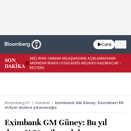
Canlı
ABD, İRAN-UMMAN ANLAŞMASININ AÇIKLANMASININ
AB
SON
ARDINDAN İRAN'A UYGULADIĞI ABLUKAYI KALDIRACAK -
GE
DAKİKA
REUTERS
UY
Bloomberg HT
Haberler
Eximbank GM Güney: Destekleri 50
milyar dolara çıkaracağız
Eximbank GM Güney: Bu yıl