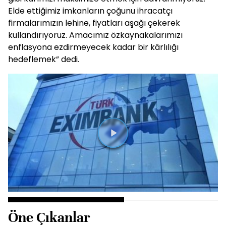
Elde ettiğimiz imkanların çoğunu ihracatçı
firmalarımızın lehine, fiyatları aşağı çekerek
kullandırıyoruz. Amacımız özkaynakalarımızı
enflasyona ezdirmeyecek kadar bir kârlılığı
hedeflemek” dedi.
Süre
0:00
Toplam
9:54
Yüklendi
:
1.00%
Süre
1x
Duraklat
Sesi
Oynatma
Mini
Tam
Aç
Hızı
oynatıcı
Ekra
Öne Çıkanlar