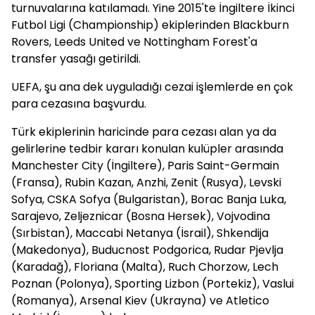
turnuvalarına katılamadı. Yine 2015'te İngiltere İkinci
Futbol Ligi (Championship) ekiplerinden Blackburn
Rovers, Leeds United ve Nottingham Forest'a
transfer yasağı getirildi.
UEFA, şu ana dek uyguladığı cezai işlemlerde en çok
para cezasına başvurdu.
Türk ekiplerinin haricinde para cezası alan ya da
gelirlerine tedbir kararı konulan kulüpler arasında
Manchester City (İngiltere), Paris Saint-Germain
(Fransa), Rubin Kazan, Anzhi, Zenit (Rusya), Levski
Sofya, CSKA Sofya (Bulgaristan), Borac Banja Luka,
Sarajevo, Zeljeznicar (Bosna Hersek), Vojvodina
(Sırbistan), Maccabi Netanya (İsrail), Shkendija
(Makedonya), Buducnost Podgorica, Rudar Pjevlja
(Karadağ), Floriana (Malta), Ruch Chorzow, Lech
Poznan (Polonya), Sporting Lizbon (Portekiz), Vaslui
(Romanya), Arsenal Kiev (Ukrayna) ve Atletico