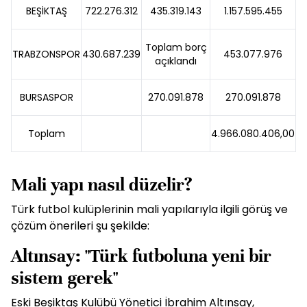
BEŞİKTAŞ
722.276.312
435.319.143
1.157.595.455
Toplam borç
TRABZONSPOR
430.687.239
453.077.976
açıklandı
BURSASPOR
270.091.878
270.091.878
Toplam
4.966.080.406,00
Mali yapı nasıl düzelir?
Türk futbol kulüplerinin mali yapılarıyla ilgili görüş ve
çözüm önerileri şu şekilde:
Altınsay: "Türk futboluna yeni bir
sistem gerek"
Eski Beşiktaş Kulübü Yönetici İbrahim Altınsay,