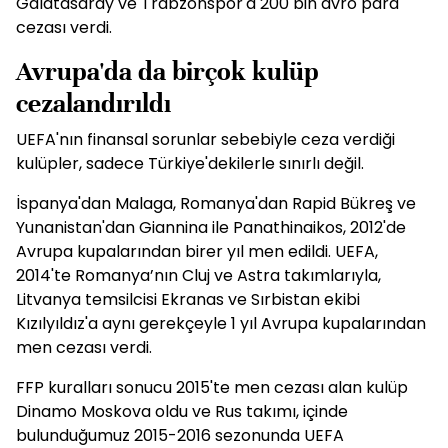
Galatasaray ve Trabzonspor'a 200 bin avro para
cezası verdi.
Avrupa'da da birçok kulüp
cezalandırıldı
UEFA'nın finansal sorunlar sebebiyle ceza verdiği
kulüpler, sadece Türkiye'dekilerle sınırlı değil.
İspanya'dan Malaga, Romanya'dan Rapid Bükreş ve
Yunanistan'dan Giannina ile Panathinaikos, 2012'de
Avrupa kupalarından birer yıl men edildi. UEFA,
2014'te Romanya’nın Cluj ve Astra takımlarıyla,
Litvanya temsilcisi Ekranas ve Sırbistan ekibi
Kızılyıldız'a aynı gerekçeyle 1 yıl Avrupa kupalarından
men cezası verdi.
FFP kuralları sonucu 2015'te men cezası alan kulüp
Dinamo Moskova oldu ve Rus takımı, içinde
bulunduğumuz 2015-2016 sezonunda UEFA