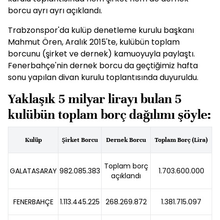
borcu ayrı ayrı açıklandı.
Trabzonspor'da kulüp denetleme kurulu başkanı
Mahmut Ören, Aralık 2015'te, kulübün toplam
borcunu (şirket ve dernek) kamuoyuyla paylaştı.
Fenerbahçe'nin dernek borcu da geçtiğimiz hafta
sonu yapılan divan kurulu toplantısında duyuruldu.
Yaklaşık 5 milyar lirayı bulan 5
kulübün toplam borç dağılımı şöyle:
Kulüp
Şirket Borcu
Dernek Borcu
Toplam Borç (Lira)
Toplam borç
GALATASARAY
982.085.383
1.703.600.000
açıklandı
FENERBAHÇE
1.113.445.225
268.269.872
1.381.715.097