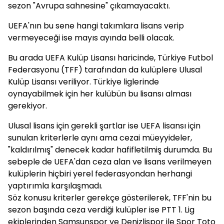
sezon "Avrupa sahnesine" çıkamayacaktı.
UEFA'nın bu sene hangi takımlara lisans verip
vermeyeceği ise mayıs ayında belli olacak.
Bu arada UEFA Kulüp Lisansı haricinde, Türkiye Futbol
Federasyonu (TFF) tarafından da kulüplere Ulusal
Kulüp Lisansı veriliyor. Türkiye liglerinde
oynayabilmek için her kulübün bu lisansı alması
gerekiyor.
Ulusal lisans için gerekli şartlar ise UEFA lisansı için
sunulan kriterlerle aynı ama cezai müeyyideler,
"kaldırılmış" denecek kadar hafifletilmiş durumda. Bu
sebeple de UEFA'dan ceza alan ve lisans verilmeyen
kulüplerin hiçbiri yerel federasyondan herhangi
yaptırımla karşılaşmadı.
Söz konusu kriterler gerekçe gösterilerek, TFF'nin bu
sezon başında ceza verdiği kulüpler ise PTT 1. Lig
ekiplerinden Samsunspor ve Denizlispor ile Spor Toto