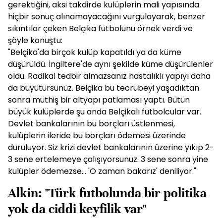
gerektiğini, aksi takdirde kulüplerin mali yapısında
hiçbir sonuç alınamayacağını vurgulayarak, benzer
sıkıntılar çeken Belçika futbolunu örnek verdi ve
şöyle konuştu:
"Belçika'da birçok kulüp kapatıldı ya da küme
düşürüldü. İngiltere'de aynı şekilde küme düşürülenler
oldu. Radikal tedbir almazsanız hastalıklı yapıyı daha
da büyütürsünüz. Belçika bu tecrübeyi yaşadıktan
sonra müthiş bir altyapı patlaması yaptı. Bütün
büyük kulüplerde şu anda Belçikalı futbolcular var.
Devlet bankalarının bu borçları üstlenmesi,
kulüplerin ileride bu borçları ödemesi üzerinde
duruluyor. Siz krizi devlet bankalarının üzerine yıkıp 2-
3 sene ertelemeye çalışıyorsunuz. 3 sene sonra yine
kulüpler ödemezse... 'O zaman bakarız' deniliyor."
Alkin: "Türk futbolunda bir politika
yok da ciddi keyfilik var"