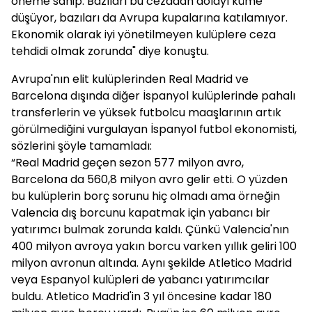
öneme sahip. Bazıları bu cezadan dolayı küme
düşüyor, bazıları da Avrupa kupalarına katılamıyor.
Ekonomik olarak iyi yönetilmeyen kulüplere ceza
tehdidi olmak zorunda" diye konuştu.
Avrupa'nın elit kulüplerinden Real Madrid ve
Barcelona dışında diğer İspanyol kulüplerinde pahalı
transferlerin ve yüksek futbolcu maaşlarının artık
görülmediğini vurgulayan İspanyol futbol ekonomisti,
sözlerini şöyle tamamladı:
“Real Madrid geçen sezon 577 milyon avro,
Barcelona da 560,8 milyon avro gelir etti. O yüzden
bu kulüplerin borç sorunu hiç olmadı ama örneğin
Valencia dış borcunu kapatmak için yabancı bir
yatırımcı bulmak zorunda kaldı. Çünkü Valencia'nın
400 milyon avroya yakın borcu varken yıllık geliri 100
milyon avronun altında. Aynı şekilde Atletico Madrid
veya Espanyol kulüpleri de yabancı yatırımcılar
buldu. Atletico Madrid'in 3 yıl öncesine kadar 180