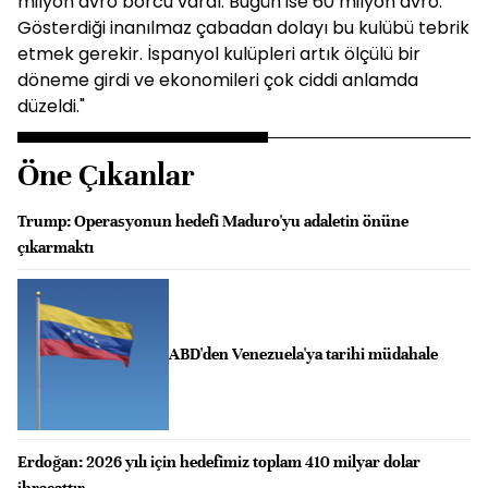
milyon avro borcu vardı. Bugün ise 60 milyon avro.
Gösterdiği inanılmaz çabadan dolayı bu kulübü tebrik
etmek gerekir. İspanyol kulüpleri artık ölçülü bir
döneme girdi ve ekonomileri çok ciddi anlamda
düzeldi."
Öne Çıkanlar
Trump: Operasyonun hedefi Maduro'yu adaletin önüne
çıkarmaktı
ABD'den Venezuela'ya tarihi müdahale
Erdoğan: 2026 yılı için hedefimiz toplam 410 milyar dolar
ihracattır