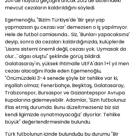
2011'de hayata geçtiğini ancak 2012'de sistemdeki
mevcut cezaların kaldırıldığını söyledi.
Egemenoğlu, "Bizim Türkiye'de 'Bir şeyi yap
yapmazsan şu cezası var' demezsen o iş yapılmıyor.
Hele de futbol camiasında... Siz, 'Bunları yapacaksınız'
deyip, sonra da cezaları kaldırdığınızda, kulüplerde
'Lisans sistemi önemli değil, cezası yok. Uymasak da
olur...' algısı oluştu" şeklinde görüş bildirdi.
Galatasaray'ın, yüksek ihtimalle UEFA'dan 1+1 yıl men
cezası alacağını ifade eden Egemenoğlu,
"Önümüzdeki 3-4 senede şöyle bir tehlike var ki,
inşallah olmaz; Fenerbahçe, Beşiktaş, Galatasaray,
Trabzonspor, Bursaspor ve Gaziantepspor Avrupa
kupalarına gidemeyebilir. Adamlar, 'Sizin futbolunuz
iflas etmiş durumda. Bunu düzeltmezseniz biz sizi
kendi ligimizde oynatmayacağız' diyorlar. Tehlike
büyük" değerlendirmesinde bulundu.
Türk futbolunun içinde bulunduğu bu durumu "Bir