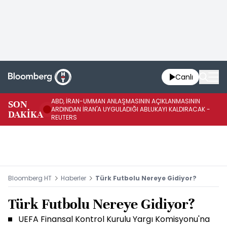
Canlı
ABD, İRAN-UMMAN ANLAŞMASININ AÇIKLANMASININ
AB
SON
ARDINDAN İRAN'A UYGULADIĞI ABLUKAYI KALDIRACAK -
GE
DAKİKA
REUTERS
UY
Bloomberg HT
Haberler
Türk Futbolu Nereye Gidiyor?
Türk Futbolu Nereye Gidiyor?
UEFA Finansal Kontrol Kurulu Yargı Komisyonu'na