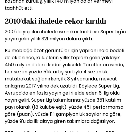
kazanan kuruluş, yıllık 140 milyon dolar vermeyi
taahhüt etti.
2010'daki ihalede rekor kırıldı
2010'da yapılan ihalede ise rekor kırıldı ve Süper Lig'in
yayın geliri yıllık 321 milyon dolara çıktı.
Bu meblağa özet görüntüler için yapılan ihale bedeli
de eklenince, kulüplerin yıllık toplam geliri yaklaşık
450 milyon dolara kadar yükseldi. Taraflar arasında,
her sezon yüzde 5'lik artış şartıyla 4 sezonluk
mutabakat sağlanırken, ilk 3 yıl sonunda, mevcut
anlaşma 2017 yılına dek uzatıldı. Böylece Süper Lig,
Avrupa'da en fazla yayın geliri elde eden 6. lig oldu.
Yayın geliri, Süper Lig takımlarına; yüzde 35'i katılım
payı olarak (18 kulübe eşit), yüzde 45'i performansa
göre (puan), yüzde 11'i şampiyonluk sayılarına göre,
yüzde 9'u da ilk altıya giren takımlara dağıtılıyor.