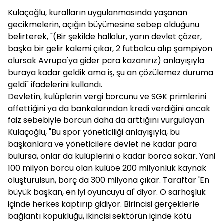
Kulaçoğlu, kuralların uygulanmasında yaşanan
gecikmelerin, açığın büyümesine sebep olduğunu
belirterek, "(Bir şekilde hallolur, yarın devlet çözer,
başka bir gelir kalemi çıkar, 2 futbolcu alıp şampiyon
olursak Avrupa'ya gider para kazanırız) anlayışıyla
buraya kadar geldik ama iş, şu an çözülemez duruma
geldi" ifadelerini kullandı.
Devletin, kulüplerin vergi borcunu ve SGK primlerini
affettiğini ya da bankalarından kredi verdiğini ancak
faiz sebebiyle borcun daha da arttığını vurgulayan
Kulaçoğlu, "Bu spor yöneticiliği anlayışıyla, bu
başkanlara ve yöneticilere devlet ne kadar para
bulursa, onlar da kulüplerini o kadar borca sokar. Yani
100 milyon borcu olan kulübe 200 milyonluk kaynak
oluşturulsun, borç da 300 milyona çıkar. Taraftar 'En
büyük başkan, en iyi oyuncuyu al' diyor. O sarhoşluk
içinde herkes kaptırıp gidiyor. Birincisi gerçeklerle
bağlantı kopukluğu, ikincisi sektörün içinde kötü