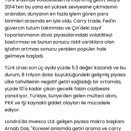
2014'ten bu yana en yüksek seviyesine çıkmasının
ardından, dünyanın en fazla işlem gören para
birimleri arasında en iyisi oldu. Carry trade, Fed'in
güvercin tutum takınması ve Çin'deki zayıf
toparlanmanın döviz piyasalarındaki volatiliteyi
bastırması ve bunun sonucu riskli varlıklara olan
iştahın artması sonucu yeniden popüler hale
gelmeye başladı.
Türk Lirası son üç ayda yüzde 5.3 değer kazandı ve bu
durum, 8 trilyon dolar büyüklüğündeki gelişmiş piyasa
ülke tahvilleinin negatif getiri sağladığı bir ortamda,
yüzde 10'a kadar çıkan gecelik faizin cazibesini
yansıtıyor. Türkiye, Suriye'den gelen mülteci akını,
PKK ve IŞI kaynaklı şiddet olayları ile mücadele
ediyor.
Londra'da Invesco Ltd. gelişen piyasa makro başkanı
Arnab Das, "Küresel anlamda getiri arama ve carry