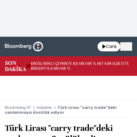
Canlı
SON
EREĞLİ İKİNCİ ÇEYREKTE 8,5 MİLYAR TL NET KAR ELDE ETTİ;
BO
DAKİKA
BEKLENTİ 5,4 MİLYAR TL
YÜ
Bloomberg HT
Haberler
Türk Lirası "carry trade"deki
canlanmaya öncülük ediyor
Türk Lirası "carry trade"deki