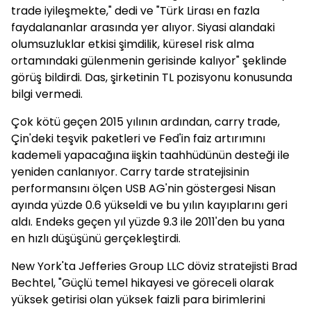
trade iyileşmekte," dedi ve "Türk Lirası en fazla
faydalananlar arasında yer alıyor. Siyasi alandaki
olumsuzluklar etkisi şimdilik, küresel risk alma
ortamındaki gülenmenin gerisinde kalıyor" şeklinde
görüş bildirdi. Das, şirketinin TL pozisyonu konusunda
bilgi vermedi.
Çok kötü geçen 2015 yılının ardından, carry trade,
Çin'deki teşvik paketleri ve Fed'in faiz artırımını
kademeli yapacağına iişkin taahhüdünün desteği ile
yeniden canlanıyor. Carry tarde stratejisinin
performansını ölçen USB AG'nin göstergesi Nisan
ayında yüzde 0.6 yükseldi ve bu yılın kayıplarını geri
aldı. Endeks geçen yıl yüzde 9.3 ile 2011'den bu yana
en hızlı düşüşünü gerçekleştirdi.
New York'ta Jefferies Group LLC döviz stratejisti Brad
Bechtel, "Güçlü temel hikayesi ve göreceli olarak
yüksek getirisi olan yüksek faizli para birimlerini