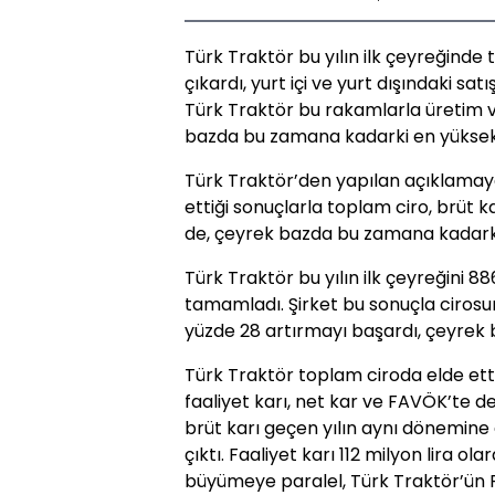
Türk Traktör bu yılın ilk çeyreğinde 
çıkardı, yurt içi ve yurt dışındaki sa
Türk Traktör bu rakamlarla üretim ve
bazda bu zamana kadarki en yüksek s
Türk Traktör’den yapılan açıklamaya 
ettiği sonuçlarla toplam ciro, brüt k
de, çeyrek bazda bu zamana kadarki
Türk Traktör bu yılın ilk çeyreğini 88
tamamladı. Şirket bu sonuçla ciros
yüzde 28 artırmayı başardı, çeyrek b
Türk Traktör toplam ciroda elde ett
faaliyet karı, net kar ve FAVÖK’te d
brüt karı geçen yılın aynı dönemine 
çıktı. Faaliyet karı 112 milyon lira ol
büyümeye paralel, Türk Traktör’ün F