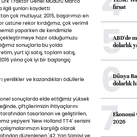
4
 Türk Traktör Genel Müdürü Marco
fırsat
 ilgili şunları kaydetti:
ktan çok mutluyuz. 2015, başarımızı en
5
r üstüne rekor kırdığımız, çok verimli
irmemizi yaparken de kendimizle
ABD'de ma
rçekleştirmeye hazır olduğumuzu
dolarlık y
ldığımız sonuçlarla bu yolda
etim, yurt içi satış, toplam satış,
016 yılına çok iyi bir başlangıç
6
Dünya Ban
rı yenilikler ve kazandıkları ödüllerle
dolarlık h
7
onel sonuçlarda elde ettiğimiz yüksek
ğinde, çiftçilerimizin ihtiyaçlarını
arafından tasarlanan ve geliştirilen,
Ekonomi v
ımız yepyeni 'New Holland TT4' serisini
2026
z çalışmalarımızın karşılığı olarak
afından düzenlenen '42. Yan Sanayi ve