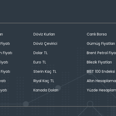
rı
Döviz Kurları
Canlı Borsa
Fiyatı
Döviz Çevirici
Gümüş Fiyatları
n Fiyatı
Dolar TL
Brent Petrol Fiya
iyatı
Euro TL
Bilezik Fiyatları
 Fiyatı
Sterin Kaç TL
BIST 100 Endeksi
yatı
Riyal Kaç TL
Altın Hesaplama
iyatı
Kanada Doları
Yüzde Hesapla