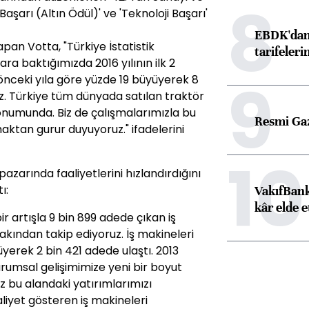
8
Başarı (Altın Ödül)' ve 'Teknoloji Başarı'
EBDK'dan 
pan Votta, "Türkiye İstatistik
tarifeleri
a baktığımızda 2016 yılının ilk 2
9
 önceki yıla göre yüzde 19 büyüyerek 8
z. Türkiye tüm dünyada satılan traktör
numunda. Biz de çalışmalarımızla bu
Resmi Ga
maktan gurur duyuyoruz." ifadelerini
10
pazarında faaliyetlerini hızlandırdığını
ı:
VakıfBank
kâr elde e
ir artışla 9 bin 899 adede çıkan iş
akından takip ediyoruz. İş makineleri
yüyerek 2 bin 421 adede ulaştı. 2013
kurumsal gelişimimize yeni bir boyut
z bu alandaki yatırımlarımızı
liyet gösteren iş makineleri