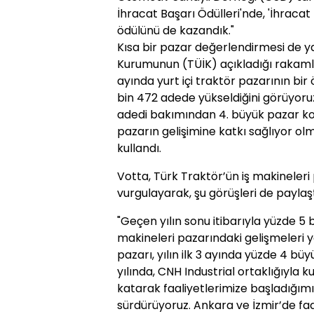
İhracat Başarı Ödülleri'nde, 'İhracat 
ödülünü de kazandık."
Kısa bir pazar değerlendirmesi de ya
Kurumunun (TÜİK) açıkladığı rakamlar
ayında yurt içi traktör pazarının bir
bin 472 adede yükseldiğini görüyoru
adedi bakımından 4. büyük pazar ko
pazarın gelişimine katkı sağlıyor ol
kullandı.
Votta, Türk Traktör’ün iş makineleri 
vurgulayarak, şu görüşleri de paylaşt
"Geçen yılın sonu itibarıyla yüzde 5 b
makineleri pazarındaki gelişmeleri y
pazarı, yılın ilk 3 ayında yüzde 4 bü
yılında, CNH Industrial ortaklığıyla 
katarak faaliyetlerimize başladığımı
sürdürüyoruz. Ankara ve İzmir’de faa