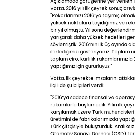
Açıklamada görüşlerine yer verilen
Votta, 2016 yılı ilk çeyrek sonuçlarıyla
"Rekorlarımızı 2016’ya taşımış olma
yüksek noktalara taşıdığımız ve reko
bir yıl olmuştu. Yıl sonu değerlend
yarışarak daha yüksek hedefleri ge
söylemiştik. 2016’nın ilk üç ayında a
ilerlediğimizi gösteriyoruz. Toplam ür
toplam ciro, karlılık rakamlarımızla 2
yaptığımız için gururluyuz."
Votta, ilk çeyrekte imzalarını attıkla
ilgili de şu bilgileri verdi:
"2016’ya sadece finansal ve operasy
rakamlarla başlamadık. Yılın ilk çeyre
karşılamak üzere Türk mühendisleri t
üretimini de fabrikalarımızda yaptığ
Türk çiftçisiyle buluşturduk. Aralıksı
Otomotiv Sanayii Derneği (OSD) tar