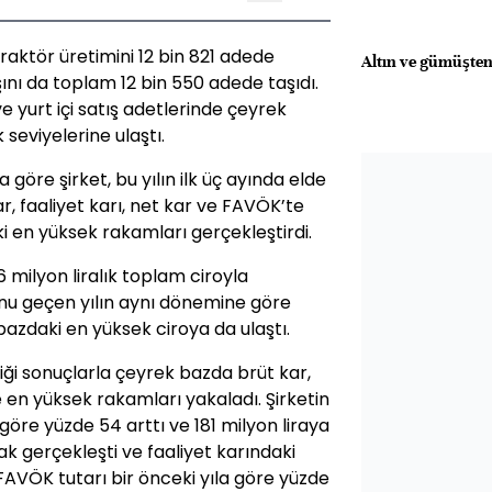
traktör üretimini 12 bin 821 adede
Altın ve gümüşten
tışını da toplam 12 bin 550 adede taşıdı.
 yurt içi satış adetlerinde çeyrek
eviyelerine ulaştı.
göre şirket, bu yılın ilk üç ayında elde
ar, faaliyet karı, net kar ve FAVÖK’te
 en yüksek rakamları gerçekleştirdi.
6 milyon liralık toplam ciroyla
unu geçen yılın aynı dönemine göre
azdaki en yüksek ciroya da ulaştı.
iği sonuçlarla çeyrek bazda brüt kar,
e en yüksek rakamları yakaladı. Şirketin
göre yüzde 54 arttı ve 181 milyon liraya
arak gerçekleşti ve faaliyet karındaki
AVÖK tutarı bir önceki yıla göre yüzde