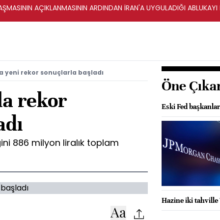
ŞMASININ AÇIKLANMASININ ARDINDAN İRAN'A UYGULADIĞI ABLUKAYI
a yeni rekor sonuçlarla başladı
Öne Çıka
la rekor
Eski Fed başkanla
adı
ğini 886 milyon liralık toplam
Hazine iki tahvill