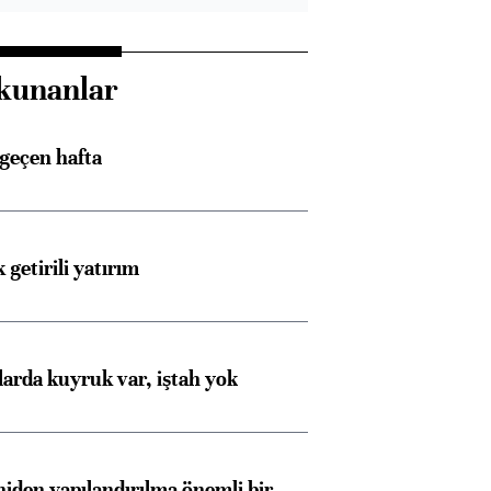
kunanlar
 geçen hafta
 getirili yatırım
larda kuyruk var, iştah yok
iden yapılandırılma önemli bir