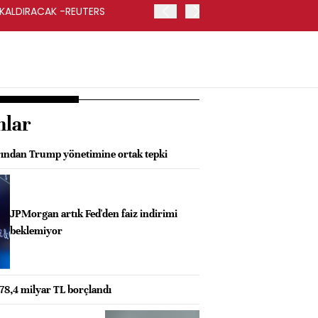
 KALDIRACAK -REUTERS
ABD DIŞİŞLERİ BAKANLIĞI
UYGULANACAK
nlar
rından Trump yönetimine ortak tepki
JPMorgan artık Fed'den faiz indirimi
beklemiyor
e 78,4 milyar TL borçlandı