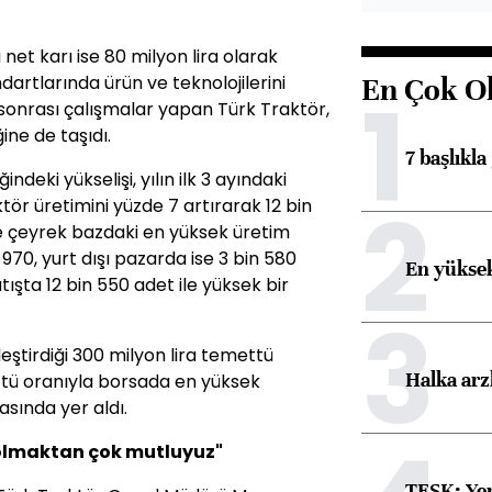
i net karı ise 80 milyon lira olarak
ndartlarında ürün ve teknolojilerini
En Çok O
1
 sonrası çalışmalar yapan Türk Traktör,
ğine de taşıdı.
7 başlıkla
indeki yükselişi, yılın ilk 3 ayındaki
2
ör üretimini yüzde 7 artırarak 12 bin
le çeyrek bazdaki en yüksek üretim
 970, yurt dışı pazarda ise 3 bin 580
En yüksek
tışta 12 bin 550 adet ile yüksek bir
3
eştirdiği 300 milyon lira temettü
Halka arz
tü oranıyla borsada en yüksek
asında yer aldı.
ş olmaktan çok mutluyuz"
TESK: Yen