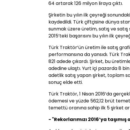
64 artarak 126 milyon liraya çıktı.
Şirketin bu yılın ilk çeyreği sonundak
kaydedildi. Türk çiftçisine dünya sta
sunmak üzere üretim, satış ve satış
2015’teki başarısını bu yılın ilk çeyre
Türk Traktör’ün üretim ile satış grafiğ
performansına da yansıdı. Türk Trakt
821 adede çıkardı. Şirket, bu üretim
adedine ulaştı. Yurt içi pazarda 8 bin
adetlik satış yapan şirket, toplam sa
sonuç elde etti.
Türk Traktör, 1 Nisan 2016’da gerçekl
ödemesi ve yüzde 562,12 brüt temet
temettü oranına sahip ilk 5 şirket ar
- "Rekorlarımızı 2016’ya taşımı