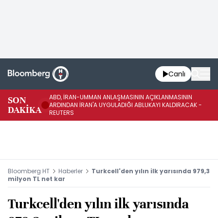
Canlı
ABD, İRAN-UMMAN ANLAŞMASININ AÇIKLANMASININ
AB
SON
ARDINDAN İRAN'A UYGULADIĞI ABLUKAYI KALDIRACAK -
GE
DAKİKA
REUTERS
UY
Bloomberg HT
Haberler
Turkcell'den yılın ilk yarısında 979,3
milyon TL net kar
Turkcell'den yılın ilk yarısında