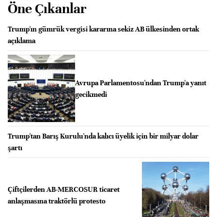
Öne Çıkanlar
Trump'ın gümrük vergisi kararına sekiz AB ülkesinden ortak
açıklama
Avrupa Parlamentosu'ndan Trump'a yanıt
gecikmedi
Trump'tan Barış Kurulu'nda kalıcı üyelik için bir milyar dolar
şartı
Çiftçilerden AB-MERCOSUR ticaret
anlaşmasına traktörlü protesto