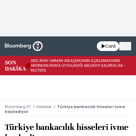
Canlı
ABD, İRAN-UMMAN ANLAŞMASININ AÇIKLANMASININ
AB
SON
ARDINDAN İRAN'A UYGULADIĞI ABLUKAYI KALDIRACAK -
GE
DAKİKA
REUTERS
UY
Bloomberg HT
Haberler
Türkiye bankacılık hisseleri ivme
kaybediyor
Türkiye bankacılık hisseleri ivme