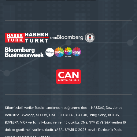
Sitemizdeki veriler Foreks tarafından sağlanmaktadır. NASDAQ, Dow Jones
Industrial Average, SHCOM, FTSE 100, CAC 40, DAX 30, Hang Seng, IBEX 35,
BOVESPA, VİOP ve Tahvil-bono verileri 15 dakika; CME, NYMEX VE S&P verileri 10
dakika gecikmeli verilmektedir. YASAL UYARI © 2026 Kayıtlı Elektronik Posta