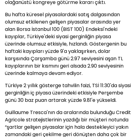
olağanüstü kongreye götürme kararı çıktı.
Bu hafta küresel piyasalardaki satış dalgasından
olumsuz etkilenen gelişen piyasalar arasında yer
alan Borsa İstanbul 100 (BIST 100) Endeksi'ndeki
kayıplar, Türkiye'deki siyasi gerginliğin piyasa
üzerinde olumsuz etkisiyle, hızlandı. Göstergenin bu
haftaki kayıpları yüzde 9'a yaklaşırken, dolar
karşısında Çarşamba günü 2.97 seviyesini aşan TL
kayıplarının bir kısmını geri alsada 2.90 seviyesinin
üzerinde kalmaya devam ediyor.
Türkiye 2 yıllık gösterge tahvilin faizi, TSİ 11:30'da siyasi
gerginliğin iç piyasa üzerindeki etkisiyle Perşembe
günü 30 baz puan artarak yüzde 9.81'e yükseldi.
Guillaume Tresca'nın da aralarında bulunduğu Credit
Agricole stratejistlerinin yazdığı bir müşteri notunda
“şartlar gelişen piyasalar için hala destekleyici yakın
zamandaki geri çekilme geri dönüşten daha çok bir