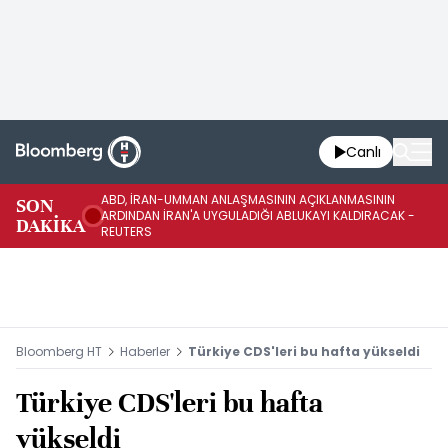
Canlı
ABD, İRAN-UMMAN ANLAŞMASININ AÇIKLANMASININ
AB
SON
ARDINDAN İRAN'A UYGULADIĞI ABLUKAYI KALDIRACAK -
GE
DAKİKA
REUTERS
UY
Bloomberg HT
Haberler
Türkiye CDS'leri bu hafta yükseldi
Türkiye CDS'leri bu hafta
yükseldi