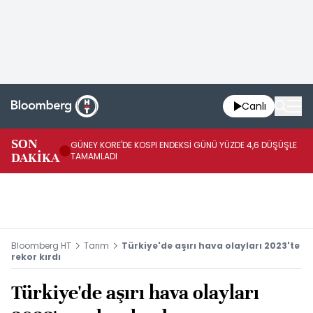
Canlı
JA
SON
GÜNEY KORE'DE KOSPI ENDEKSİ GÜNÜ YÜZDE 4,6 DÜŞÜŞLE
YÜ
DAKİKA
TAMAMLADI
TA
Bloomberg HT
Tarım
Türkiye'de aşırı hava olayları 2023'te
rekor kırdı
Türkiye'de aşırı hava olayları