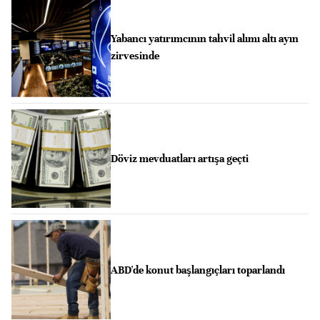
Yabancı yatırımcının tahvil alımı altı ayın
zirvesinde
Döviz mevduatları artışa geçti
ABD'de konut başlangıçları toparlandı