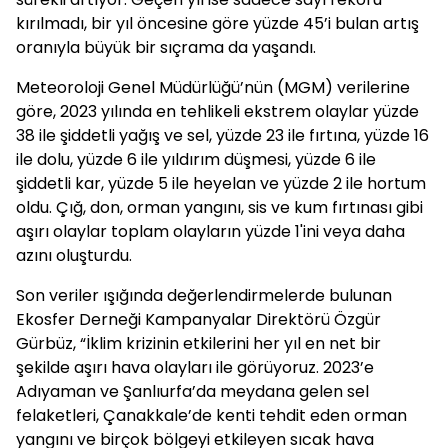
kırılmadı, bir yıl öncesine göre yüzde 45’i bulan artış
oranıyla büyük bir sıçrama da yaşandı.
Meteoroloji Genel Müdürlüğü’nün (MGM) verilerine
göre, 2023 yılında en tehlikeli ekstrem olaylar yüzde
38 ile şiddetli yağış ve sel, yüzde 23 ile fırtına, yüzde 16
ile dolu, yüzde 6 ile yıldırım düşmesi, yüzde 6 ile
şiddetli kar, yüzde 5 ile heyelan ve yüzde 2 ile hortum
oldu. Çığ, don, orman yangını, sis ve kum fırtınası gibi
aşırı olaylar toplam olayların yüzde 1'ini veya daha
azını oluşturdu.
Son veriler ışığında değerlendirmelerde bulunan
Ekosfer Derneği Kampanyalar Direktörü Özgür
Gürbüz, “İklim krizinin etkilerini her yıl en net bir
şekilde aşırı hava olayları ile görüyoruz. 2023’e
Adıyaman ve Şanlıurfa’da meydana gelen sel
felaketleri, Çanakkale’de kenti tehdit eden orman
yangını ve birçok bölgeyi etkileyen sıcak hava