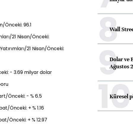
8
/Önceki: 96.1
Wall Stre
mları/21 Nisan/Önceki:
9
Yatırımları/21 Nisan/Önceki:
Dolar ve 
Ağustos 2
ki: - 3.69 milyar dolar
10
poru
Mart/Önceki: - % 6.5
Küresel p
bat/Önceki: + % 1.16
bat/Önceki: + % 12.97