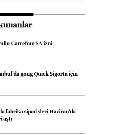
kunanlar
şullu CarrefourSA izni
anbul’da gong Quick Sigorta için
a fabrika siparişleri Haziran'da
i aştı