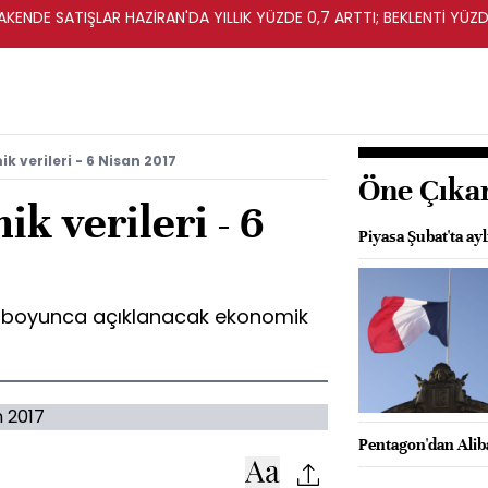
KENDE SATIŞLAR HAZİRAN'DA YILLIK YÜZDE 0,7 ARTTI; BEKLENTİ YÜZDE
 verileri - 6 Nisan 2017
Öne Çıka
k verileri - 6
Piyasa Şubat'ta ay
y boyunca açıklanacak ekonomik
Pentagon'dan Aliba