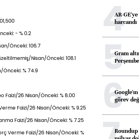
4
AR-GE'ye 
101,500
harcandı
nceki: - % 0.2
5
san/Önceki: 106.7
Gram alt
zeltilmemiş/Nisan/Önceki: 108.1
Perşembe 
n/Önceki: % 74.9
6
Google'ın
 Faizi/26 Nisan/Önceki: % 8.00
görev değ
Verme Faizi/26 Nisan/Önceki: % 9.25
7
anma Faizi/26 Nisan/Önceki: % 7.25
Roundup d
orç Verme Faizi/26 Nisan/Önceki: %
milyar dol