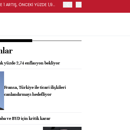
 1 ARTIŞ, ÖNCEKİ YÜZDE 1,9
EURO BÖLGESİ'NDE PERAKE
0,4 ARTIŞ
nlar
lık yüzde 2,74 enflasyon bekliyor
Fransa, Türkiye ile ticari ilişkileri
canlandırmayı hedefliyor
ba ve BYD için kritik karar