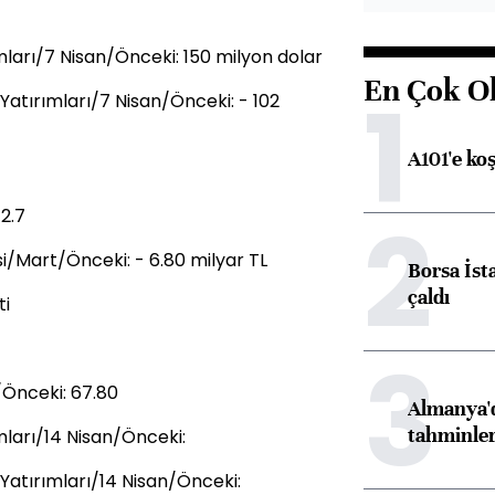
mları/7 Nisan/Önceki: 150 milyon dolar
En Çok O
1
Yatırımları/7 Nisan/Önceki: - 102
A101'e ko
2
12.7
i/Mart/Önceki: - 6.80 milyar TL
Borsa İst
çaldı
ti
3
/Önceki: 67.80
Almanya'd
tahminler
mları/14 Nisan/Önceki:
Yatırımları/14 Nisan/Önceki: