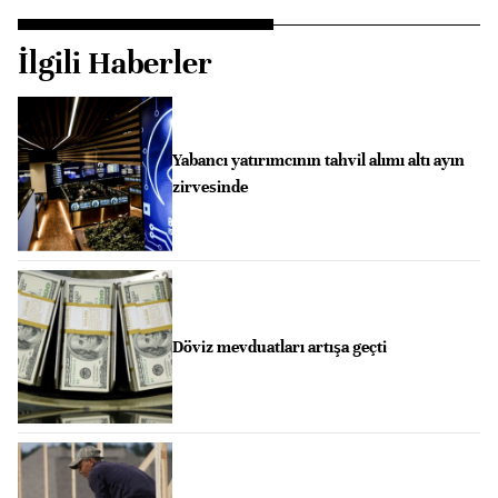
İlgili Haberler
Yabancı yatırımcının tahvil alımı altı ayın
zirvesinde
Döviz mevduatları artışa geçti