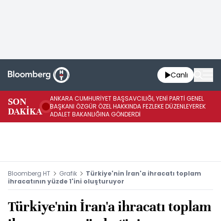
Canlı
ANKARA CUMHURİYET BAŞSAVCILIĞI, YENİ PARTİ GENEL
SON
YE
BAŞKANI ÖZGÜR ÖZEL HAKKINDA FEZLEKE DÜZENLEYEREK
DAKİKA
HA
ADALET BAKANLIĞINA GÖNDERDİ
Bloomberg HT
Grafik
Türkiye'nin İran'a ihracatı toplam
ihracatının yüzde 1'ini oluşturuyor
Türkiye'nin İran'a ihracatı toplam