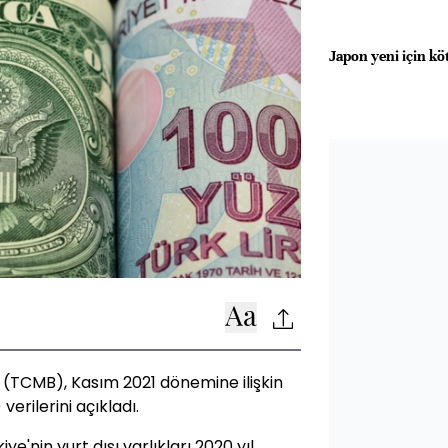
Japon yeni için k
(TCMB), Kasım 2021 dönemine ilişkin
erilerini açıkladı.
ye'nin yurt dışı varlıkları 2020 yıl