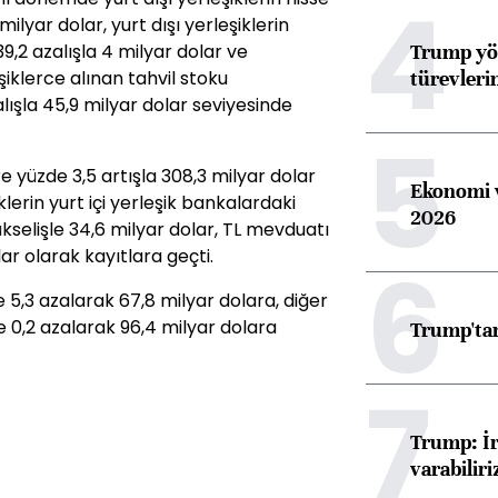
4
milyar dolar, yurt dışı yerleşiklerin
Trump yön
9,2 azalışla 4 milyar dolar ve
türevleri
eşiklerce alınan tahvil stoku
ışla 45,9 milyar dolar seviyesinde
5
e yüzde 3,5 artışla 308,3 milyar dolar
Ekonomi v
lerin yurt içi yerleşik bankalardaki
2026
selişle 34,6 milyar dolar, TL mevduatı
ar olarak kayıtlara geçti.
6
5,3 azalarak 67,8 milyar dolara, diğer
 0,2 azalarak 96,4 milyar dolara
Trump'tan
7
Trump: İr
varabiliri