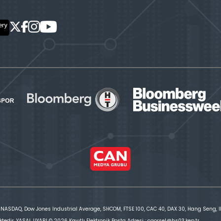
 NASDAQ, Dow Jones Industrial Average, SHCOM, FTSE 100, CAC 40, DAX 30, Hang Seng, IBE
ktedir. YASAL UYARI © 2026 Kayıtlı Elektronik Posta Adresi : cgorsel@hs03.kep.tr