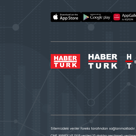
Sitemizdeki veriler Foreks tarafından sağlanmaktadır.
CME, NYMEX VE S&P verileri 10 dakika gecikmeli verilme