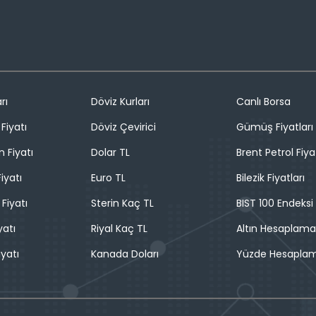
rı
Döviz Kurları
Canlı Borsa
Fiyatı
Döviz Çevirici
Gümüş Fiyatları
n Fiyatı
Dolar TL
Brent Petrol Fiya
iyatı
Euro TL
Bilezik Fiyatları
 Fiyatı
Sterin Kaç TL
BIST 100 Endeksi
yatı
Riyal Kaç TL
Altın Hesaplama
iyatı
Kanada Doları
Yüzde Hesapla