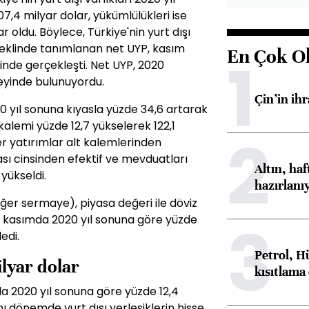
7,4 milyar dolar, yükümlülükleri ise
r oldu. Böylece, Türkiye'nin yurt dışı
ı şeklinde tanımlanan net UYP, kasım
En Çok O
1
inde gerçekleşti. Net UYP, 2020
eyinde bulunuyordu.
Çin’in ih
0 yıl sonuna kıyasla yüzde 34,6 artarak
 kalemi yüzde 12,7 yükselerek 122,1
2
r yatırımlar alt kalemlerinden
sı cinsinden efektif ve mevduatları
Altın, ha
 yükseldi.
hazırlanı
er sermaye), piyasa değeri ile döviz
3
le kasımda 2020 yıl sonuna göre yüzde
edi.
Petrol, H
ilyar dolar
kısıtlama
da 2020 yıl sonuna göre yüzde 12,4
ynı dönemde yurt dışı yerleşiklerin hisse