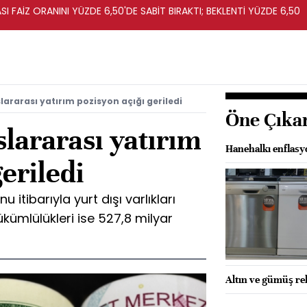
I FAİZ ORANINI YÜZDE 6,50'DE SABİT BIRAKTI; BEKLENTİ YÜZDE 6,50
lararası yatırım pozisyon açığı geriledi
Öne Çıka
slararası yatırım
Hanehalkı enflasy
geriledi
 itibarıyla yurt dışı varlıkları
ükümlülükleri ise 527,8 milyar
Altın ve gümüş rek