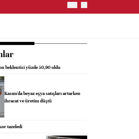
OYAK ÇİMENTO İKİNCİ ÇEY
nlar
on beklentisi yüzde 50,90 oldu
Kasım'da beyaz eşya satışları artarken
ihracat ve üretim düştü
or tazeledi