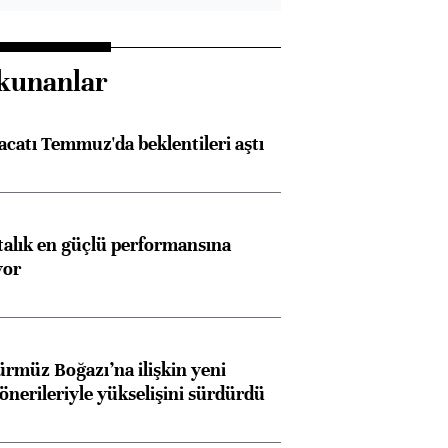
kunanlar
racatı Temmuz'da beklentileri aştı
ftalık en güçlü performansına
yor
ürmüz Boğazı’na ilişkin yeni
 önerileriyle yükselişini sürdürdü