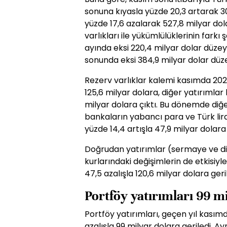
sonuna kıyasla yüzde 20,3 artarak 30
yüzde 17,6 azalarak 527,8 milyar dola
varlıkları ile yükümlülüklerinin fark
ayında eksi 220,4 milyar dolar düzey
sonunda eksi 384,9 milyar dolar düz
Rezerv varlıklar kalemi kasımda 202
125,6 milyar dolara, diğer yatırımlar
milyar dolara çıktı. Bu dönemde diğe
bankaların yabancı para ve Türk lira
yüzde 14,4 artışla 47,9 milyar dolara
Doğrudan yatırımlar (sermaye ve diğ
kurlarındaki değişimlerin de etkisiy
47,5 azalışla 120,6 milyar dolara geril
Portföy yatırımları 99 m
Portföy yatırımları, geçen yıl kasım
azalışla 99 milyar dolara geriledi. A