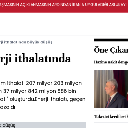
ŞMASININ AÇIKLANMASININ ARDINDAN İRAN'A UYGULADIĞI ABLUKAYI
rji ithalatında büyük düşüş
Öne Çıka
rji ithalatında
Hazine nakit denges
lam ithalatı 207 milyar 203 milyon
n 37 milyar 842 milyon 886 bin
atı" oluşturdu.Enerji ithalatı, geçen
 azaldı
Tüketici kredileri