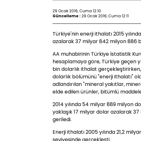
29 Ocak 2016, Cuma 12:10
Güncelleme :
29 Ocak 2016, Cuma 12:11
Türkiye'nin enerji ithalatı 2015 yılınd
azalarak 37 milyar 842 milyon 886 bi
AA muhabirinin Türkiye İstatistik Ku
hesaplamaya göre, Türkiye geçen yı
bin dolarlık ithalat gerçekleştirirke
dolarlık bölümünü "enerji ithalatı" ol
adlandırılan "mineral yakıtlar, mine
elde edilen ürünler, bitümlü maddel
2014 yılında 54 milyar 889 milyon dola
yaklaşık 17 milyar dolar azalarak 37
geriledi.
Enerji ithalatı 2005 yılında 21,2 milya
seviyesinde gerçekleşti.