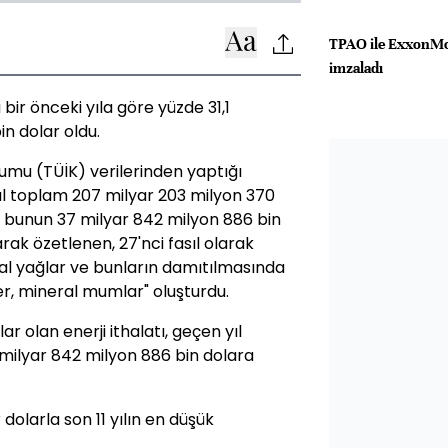
TPAO ile ExxonMob
imzaladı
a bir önceki yıla göre yüzde 31,1
n dolar oldu.
rumu (TÜİK) verilerinden yaptığı
l toplam 207 milyar 203 milyon 370
n, bunun 37 milyar 842 milyon 886 bin
arak özetlenen, 27'nci fasıl olarak
ral yağlar ve bunların damıtılmasında
er, mineral mumlar" oluşturdu.
r olan enerji ithalatı, geçen yıl
 milyar 842 milyon 886 bin dolara
r dolarla son 11 yılın en düşük