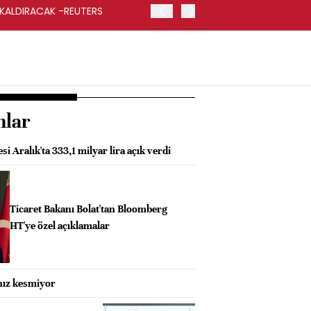
 KALDIRACAK -REUTERS
ABD DIŞİŞLERİ BAKANLIĞI
UYGULANACAK
nlar
i Aralık'ta 333,1 milyar lira açık verdi
Ticaret Bakanı Bolat'tan Bloomberg
HT'ye özel açıklamalar
 hız kesmiyor