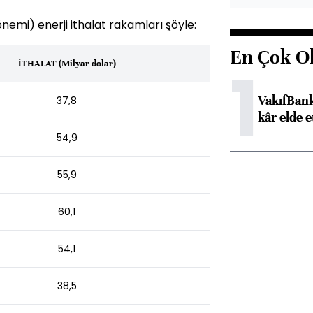
önemi) enerji ithalat rakamları şöyle:
En Çok O
1
İTHALAT (Milyar dolar)
VakıfBank
37,8
kâr elde e
54,9
55,9
60,1
54,1
38,5