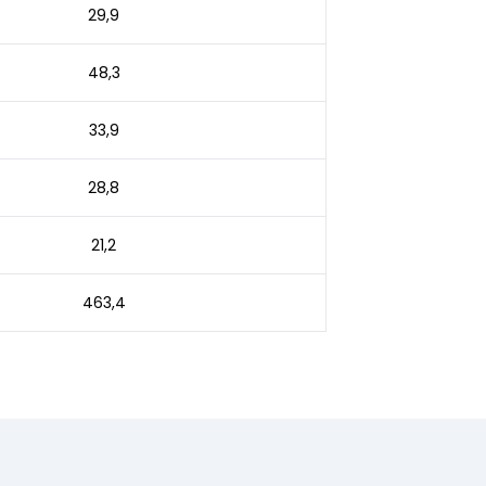
29,9
48,3
33,9
28,8
21,2
463,4