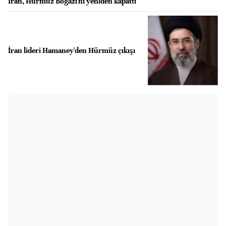
İran, Hürmüz Boğazı'nı yeniden kapattı
İran lideri Hamaney'den Hürmüz çıkışı