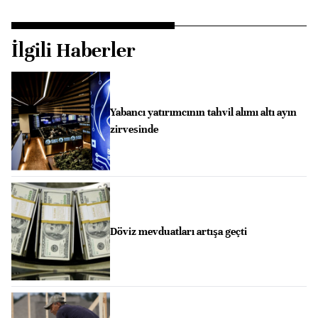
İlgili Haberler
Yabancı yatırımcının tahvil alımı altı ayın
zirvesinde
Döviz mevduatları artışa geçti