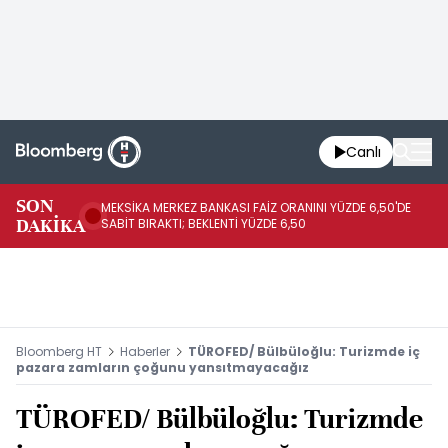
Canlı
SON
MEKSİKA MERKEZ BANKASI FAİZ ORANINI YÜZDE 6,50'DE
OY
DAKİKA
SABİT BIRAKTI; BEKLENTİ YÜZDE 6,50
AÇ
Bloomberg HT
Haberler
TÜROFED/ Bülbüloğlu: Turizmde iç
pazara zamların çoğunu yansıtmayacağız
TÜROFED/ Bülbüloğlu: Turizmde