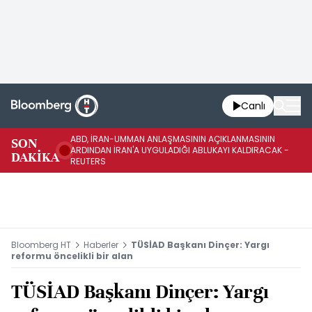
Canlı
ABD, İRAN-UMMAN ANLAŞMASININ AÇIKLANMASININ
AB
SON
ARDINDAN İRAN'A UYGULADIĞI ABLUKAYI KALDIRACAK -
GE
DAKİKA
REUTERS
UY
Bloomberg HT
Haberler
TÜSİAD Başkanı Dinçer: Yargı
reformu öncelikli bir alan
TÜSİAD Başkanı Dinçer: Yargı