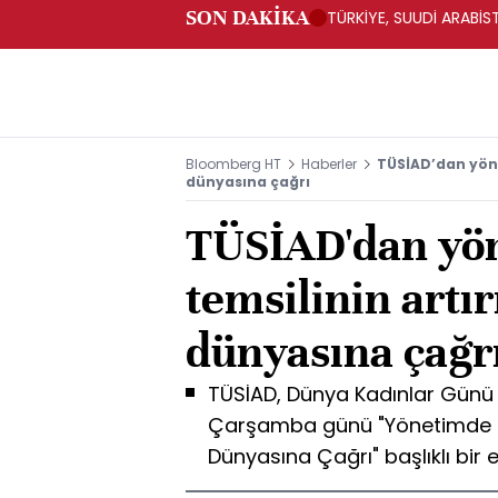
SON DAKİKA
TÜRKİYE, SUUDİ ARABİ
Bloomberg HT
Haberler
TÜSİAD’dan yöne
dünyasına çağrı
TÜSİAD'dan yö
temsilinin artır
dünyasına çağr
TÜSİAD, Dünya Kadınlar Günü v
Çarşamba günü "Yönetimde Kad
Dünyasına Çağrı" başlıklı bir e