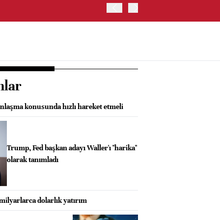
TRUMP: WARSH OLDUKÇA 
nlar
laşma konusunda hızlı hareket etmeli
Trump, Fed başkan adayı Waller'ı "harika"
olarak tanımladı
 milyarlarca dolarlık yatırım