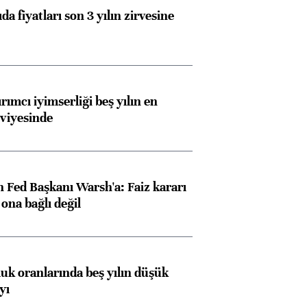
da fiyatları son 3 yılın zirvesine
rımcı iyimserliği beş yılın en
viyesinde
 Fed Başkanı Warsh'a: Faiz kararı
na bağlı değil
luk oranlarında beş yılın düşük
yı