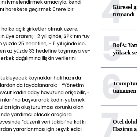
4
sını ivmelendirmek amacıyla, kendi
Küresel gı
ını harekete geçirmek üzere bir
tırmandı
halka açık şirketler olmak üzere,
5
n üye oranını;- 2 yıl içinde, SPK’nın “uy
yüzde 25 hedefine, - 5 yıl içinde ise,
BofA: Yatı
n en az yüzde 33 hedefine taşımaya ve-
yüksek se
ek dağılımına ilişkin verilerini
6
stekleyecek kaynaklar hali hazırda
Trump'tan
klardan da faydalanarak; - “Yönetim
tamamen o
vcut kadın aday havuzuna erişebilir, -
ramları”na başvurarak kadın yetenek
7
lları için oluşturulması zorunlu olan
önde yardımcı olacak araçlara
Otel dolu
evesinde “düzenli veri takibi”ne katkı
Haziran a
ardan yararlanması için teşvik edici