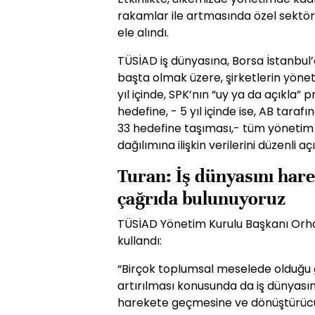
rakamlar ile artmasında özel sektö
ele alındı.
TÜSİAD iş dünyasına, Borsa İstanbul’
başta olmak üzere, şirketlerin yönet
yıl içinde, SPK’nın “uy ya da açıkla”
hedefine, - 5 yıl içinde ise, AB taraf
33 hedefine taşıması,- tüm yöneti
dağılımına ilişkin verilerini düzenli a
Turan: İş dünyasını har
çağrıda bulunuyoruz
TÜSİAD Yönetim Kurulu Başkanı Orha
kullandı:
“Birçok toplumsal meselede olduğu 
artırılması konusunda da iş dünyas
harekete geçmesine ve dönüştürücü