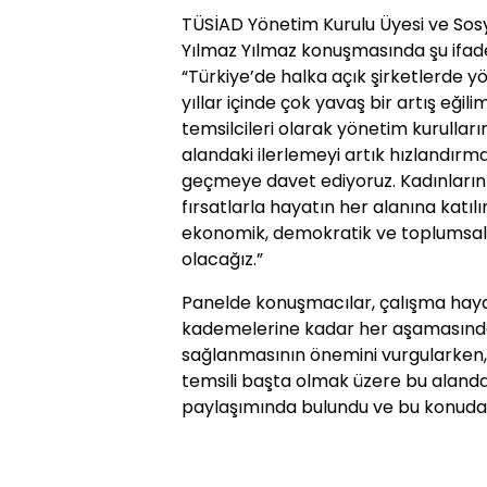
TÜSİAD Yönetim Kurulu Üyesi ve Sos
Yılmaz Yılmaz konuşmasında şu ifadel
“Türkiye’de halka açık şirketlerde yö
yıllar içinde çok yavaş bir artış eğili
temsilcileri olarak yönetim kurulların
alandaki ilerlemeyi artık hızlandırma
geçmeye davet ediyoruz. Kadınların 
fırsatlarla hayatın her alanına katı
ekonomik, demokratik ve toplumsal
olacağız.”
Panelde konuşmacılar, çalışma haya
kademelerine kadar her aşamasında t
sağlanmasının önemini vurgularken, 
temsili başta olmak üzere bu alanda 
paylaşımında bulundu ve bu konuda iş