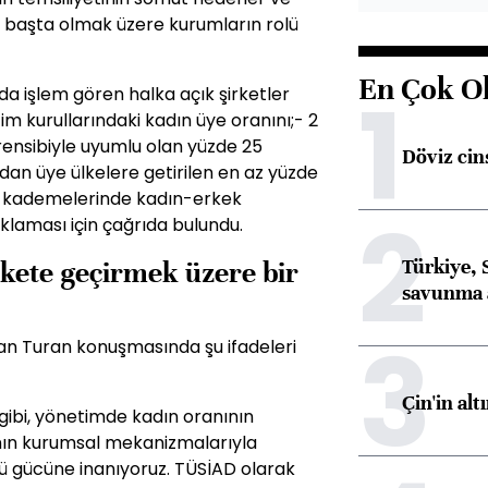
r başta olmak üzere kurumların rolü
En Çok O
1
da işlem gören halka açık şirketler
im kurullarındaki kadın üye oranını;- 2
 prensibiyle uyumlu olan yüzde 25
Döviz cins
ından üye ülkelere getirilen en az yüzde
m kademelerinde kadın-erkek
2
çıklaması için çağrıda bulundu.
Türkiye, 
ekete geçirmek üzere bir
savunma 
3
n Turan konuşmasında şu ifadeleri
Çin'in alt
gibi, yönetimde kadın oranının
ının kurumsal mekanizmalarıyla
 gücüne inanıyoruz. TÜSİAD olarak