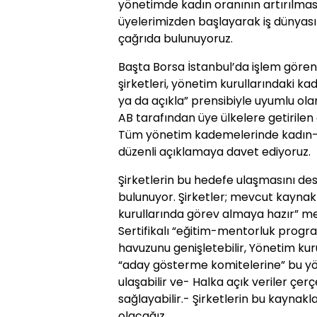
yönetimde kadın oranının artırılma
üyelerimizden başlayarak iş dünyas
çağrıda bulunuyoruz.
Başta Borsa İstanbul’da işlem gören 
şirketleri, yönetim kurullarındaki kadı
ya da açıkla” prensibiyle uyumlu olan 
AB tarafından üye ülkelere getirile
Tüm yönetim kademelerinde kadın-erk
düzenli açıklamaya davet ediyoruz.
Şirketlerin bu hedefe ulaşmasını de
bulunuyor. Şirketler; mevcut kayna
kurullarında görev almaya hazır” me
Sertifikalı “eğitim-mentorluk prog
havuzunu genişletebilir, Yönetim kuru
“aday gösterme komitelerine” bu y
ulaşabilir ve- Halka açık veriler çerç
sağlayabilir.- Şirketlerin bu kaynakl
olacağız.