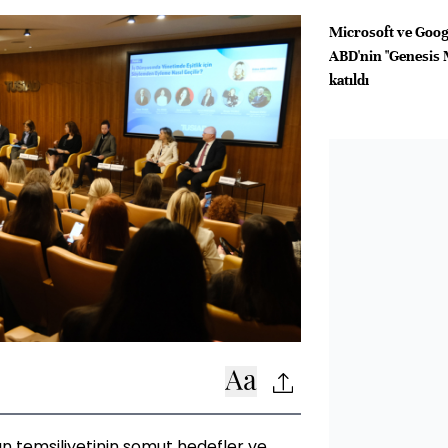
Microsoft ve Googl
ABD'nin "Genesis 
katıldı
ın temsiliyetinin somut hedefler ve