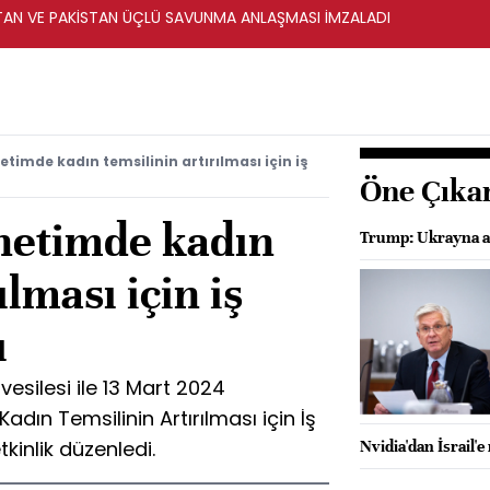
STAN VE PAKİSTAN ÜÇLÜ SAVUNMA ANLAŞMASI İMZALADI
timde kadın temsilinin artırılması için iş
Öne Çıka
netimde kadın
Trump: Ukrayna an
ılması için iş
ı
esilesi ile 13 Mart 2024
ın Temsilinin Artırılması için İş
tkinlik düzenledi.
Nvidia'dan İsrail'e