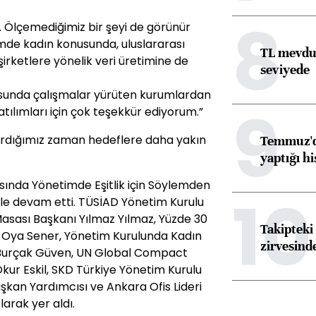
8
 Ölçemediğimiz bir şeyi de görünür
imde kadın konusunda, uluslararası
TL mevdua
e şirketlere yönelik veri üretimine de
seviyede
sunda çalışmalar yürüten kurumlardan
9
tılımları için çok teşekkür ediyorum.”
şardığımız zaman hedeflere daha yakın
Temmuz'da
yaptığı hi
sında Yönetimde Eşitlik için Söylemden
10
l ile devam etti. TÜSİAD Yönetim Kurulu
asası Başkanı Yılmaz Yılmaz, Yüzde 30
Takipteki 
i Oya Sener, Yönetim Kurulunda Kadın
zirvesind
 Burçak Güven, UN Global Compact
kur Eskil, SKD Türkiye Yönetim Kurulu
şkan Yardımcısı ve Ankara Ofis Lideri
rak yer aldı.