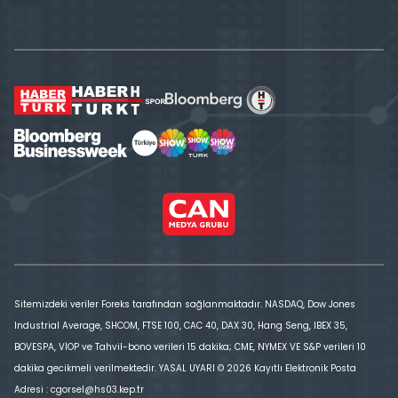
Sitemizdeki veriler Foreks tarafından sağlanmaktadır. NASDAQ, Dow Jones
Industrial Average, SHCOM, FTSE 100, CAC 40, DAX 30, Hang Seng, IBEX 35,
BOVESPA, VİOP ve Tahvil-bono verileri 15 dakika; CME, NYMEX VE S&P verileri 10
dakika gecikmeli verilmektedir. YASAL UYARI © 2026 Kayıtlı Elektronik Posta
Adresi : cgorsel@hs03.kep.tr