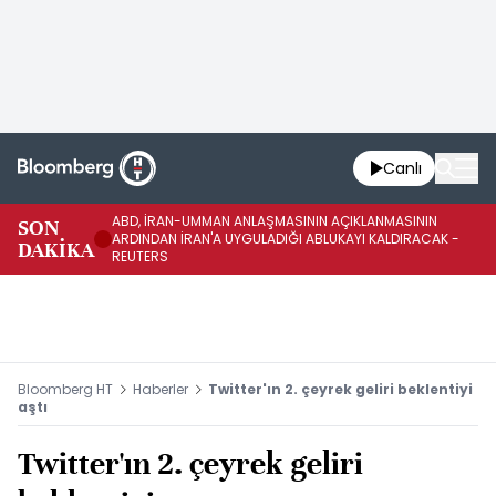
Canlı
ABD, İRAN-UMMAN ANLAŞMASININ AÇIKLANMASININ
AB
SON
ARDINDAN İRAN'A UYGULADIĞI ABLUKAYI KALDIRACAK -
GE
DAKİKA
REUTERS
UY
Bloomberg HT
Haberler
Twitter'ın 2. çeyrek geliri beklentiyi
aştı
Twitter'ın 2. çeyrek geliri