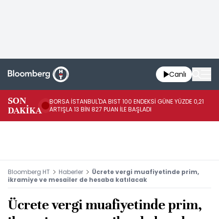
Canlı
SON
BORSA İSTANBUL'DA BIST 100 ENDEKSİ GÜNE YÜZDE 0,21
GÜ
DAKİKA
ARTIŞLA 13 BİN 827 PUAN İLE BAŞLADI
TA
Bloomberg HT
Haberler
Ücrete vergi muafiyetinde prim,
ikramiye ve mesailer de hesaba katılacak
Ücrete vergi muafiyetinde prim,