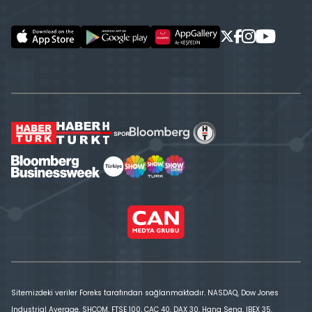
Sitemizdeki veriler Foreks tarafından sağlanmaktadır. NASDAQ, Dow Jones
Industrial Average, SHCOM, FTSE 100, CAC 40, DAX 30, Hang Seng, IBEX 35,