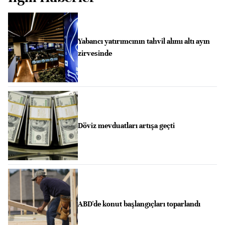
Yabancı yatırımcının tahvil alımı altı ayın
zirvesinde
Döviz mevduatları artışa geçti
ABD'de konut başlangıçları toparlandı