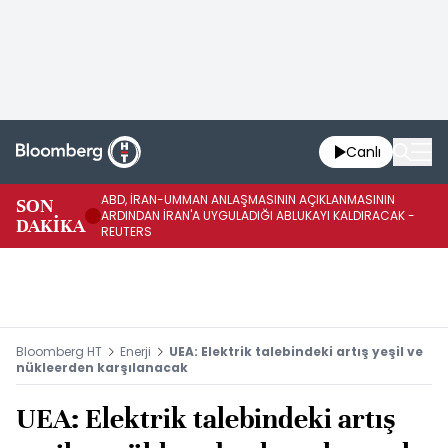
Canlı
ABD, İRAN-UMMAN ANLAŞMASININ AÇIKLANMASININ
AB
SON
ARDINDAN İRAN'A UYGULADIĞI ABLUKAYI KALDIRACAK -
GE
DAKİKA
REUTERS
UY
Bloomberg HT
Enerji
UEA: Elektrik talebindeki artış yeşil ve
nükleerden karşılanacak
UEA: Elektrik talebindeki artış