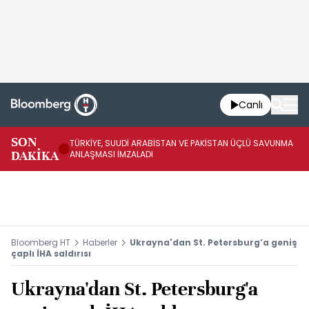
Canlı
SON
TÜRKİYE, SUUDİ ARABİSTAN VE PAKİSTAN ÜÇLÜ SAVUNMA
TR
DAKİKA
ANLAŞMASI İMZALADI
BN
Bloomberg HT
Haberler
Ukrayna'dan St. Petersburg’a geniş
çaplı İHA saldırısı
Ukrayna'dan St. Petersburg'a