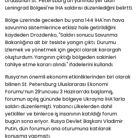
ordusunun St. Petersburg’un yanında yer alan
Leningrad Bölgesi'ne İHA saldırısı düzenlediğini belirtti.
Bölge üzerinde geceden bu yana 144 İHA'nın hava
savunma sistemlerince etkisiz hale getirildiğini
kaydeden Drozdenko, "Saldırı sonucu Savunma
Bakanlığına ait bir tesiste yangın çıktı. Durumu
izlemek ve yönetmek için geçici olarak karargah
oluşturdum. Yangının çıktığı bölgeden sakinleri
tahliye etme kararı alındı." ifadelerini kullandı.
Rusya’nın önemli ekonomi etkinliklerinden biri olarak
bilinen St. Petersburg Uluslararası Ekonomi
Forumu’nun 29’uncusu 3 Haziran’da başlamış,
forumun açılış gününde bölgeye Ukrayna İHA’larla
saldırı düzenlemişti. Yabancı ülkelerden dahil
yetkililer ve binlerce iş insanının katıldığı forum
bugün sona eriyor. Rusya Devlet Başkanı Vladimir
Putin, dün forumun ana oturumuna katılarak
konuşma yapmıştı.