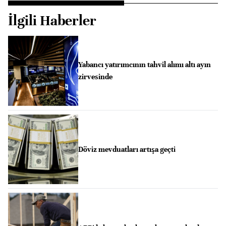
İlgili Haberler
Yabancı yatırımcının tahvil alımı altı ayın
zirvesinde
Döviz mevduatları artışa geçti