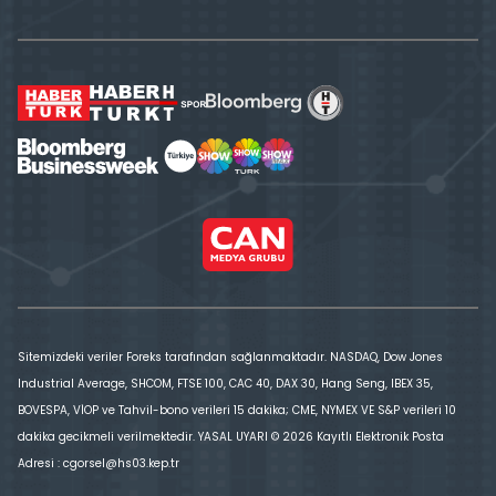
Sitemizdeki veriler Foreks tarafından sağlanmaktadır. NASDAQ, Dow Jones
Industrial Average, SHCOM, FTSE 100, CAC 40, DAX 30, Hang Seng, IBEX 35,
BOVESPA, VİOP ve Tahvil-bono verileri 15 dakika; CME, NYMEX VE S&P verileri 10
dakika gecikmeli verilmektedir. YASAL UYARI © 2026 Kayıtlı Elektronik Posta
Adresi : cgorsel@hs03.kep.tr