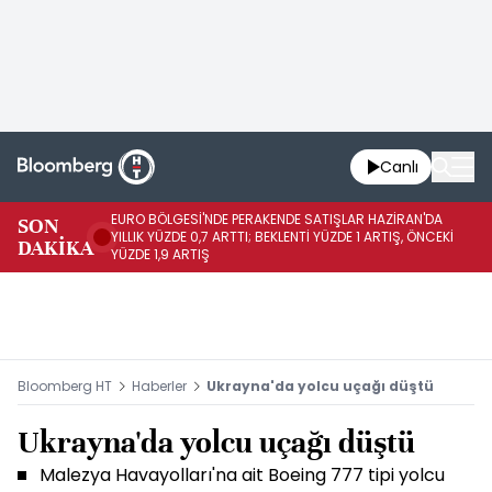
Canlı
EURO BÖLGESİ'NDE PERAKENDE SATIŞLAR HAZİRAN'DA
EU
SON
YILLIK YÜZDE 0,7 ARTTI; BEKLENTİ YÜZDE 1 ARTIŞ, ÖNCEKİ
AY
DAKİKA
YÜZDE 1,9 ARTIŞ
ÖN
Bloomberg HT
Haberler
Ukrayna'da yolcu uçağı düştü
Ukrayna'da yolcu uçağı düştü
Malezya Havayolları'na ait Boeing 777 tipi yolcu