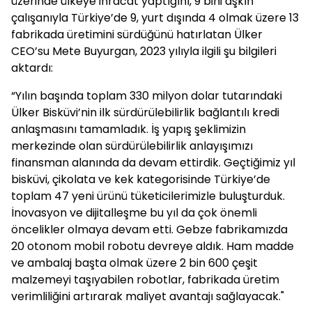
üzerinde ülkeye ihracat yaptığını, 9 bini aşkın
çalışanıyla Türkiye’de 9, yurt dışında 4 olmak üzere 13
fabrikada üretimini sürdüğünü hatırlatan Ülker
CEO’su Mete Buyurgan, 2023 yılıyla ilgili şu bilgileri
aktardı:
“Yılın başında toplam 330 milyon dolar tutarındaki
Ülker Bisküvi’nin ilk sürdürülebilirlik bağlantılı kredi
anlaşmasını tamamladık. İş yapış şeklimizin
merkezinde olan sürdürülebilirlik anlayışımızı
finansman alanında da devam ettirdik. Geçtiğimiz yıl
bisküvi, çikolata ve kek kategorisinde Türkiye’de
toplam 47 yeni ürünü tüketicilerimizle buluşturduk.
İnovasyon ve dijitalleşme bu yıl da çok önemli
öncelikler olmaya devam etti. Gebze fabrikamızda
20 otonom mobil robotu devreye aldık. Ham madde
ve ambalaj başta olmak üzere 2 bin 600 çeşit
malzemeyi taşıyabilen robotlar, fabrikada üretim
verimliliğini artırarak maliyet avantajı sağlayacak."