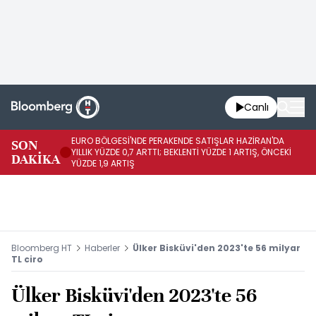
Canlı
EURO BÖLGESİ'NDE PERAKENDE SATIŞLAR HAZİRAN'DA
EU
SON
YILLIK YÜZDE 0,7 ARTTI; BEKLENTİ YÜZDE 1 ARTIŞ, ÖNCEKİ
AY
DAKİKA
YÜZDE 1,9 ARTIŞ
ÖN
Bloomberg HT
Haberler
Ülker Bisküvi'den 2023'te 56 milyar
TL ciro
Ülker Bisküvi'den 2023'te 56