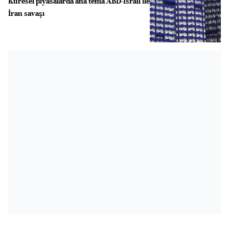
Küresel piyasalarda ana tema ABD-İsrail ile
İran savaşı