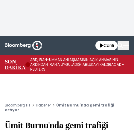
Canlı
ABD, İRAN-UMMAN ANLAŞMASININ AÇIKLANMASININ
AB
SON
ARDINDAN İRAN'A UYGULADIĞI ABLUKAYI KALDIRACAK -
GE
DAKİKA
REUTERS
UY
Bloomberg HT
Haberler
Ümit Burnu'nda gemi trafiği
artıyor
Ümit Burnu'nda gemi trafiği