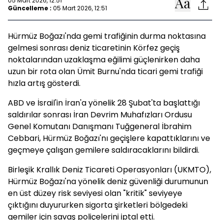
05 Mart 2026, 12:51
Güncelleme :
05 Mart 2026, 12:51
Hürmüz Boğazı'nda gemi trafiğinin durma noktasına
gelmesi sonrası deniz ticaretinin Körfez geçiş
noktalarından uzaklaşma eğilimi güçlenirken daha
uzun bir rota olan Ümit Burnu'nda ticari gemi trafiği
hızla artış gösterdi.
ABD ve İsrail'in İran'a yönelik 28 Şubat'ta başlattığı
saldırılar sonrası İran Devrim Muhafızları Ordusu
Genel Komutanı Danışmanı Tuğgeneral İbrahim
Cebbari, Hürmüz Boğazı'nı geçişlere kapattıklarını ve
geçmeye çalışan gemilere saldıracaklarını bildirdi.
Birleşik Krallık Deniz Ticareti Operasyonları (UKMTO),
Hürmüz Boğazı'na yönelik deniz güvenliği durumunun
en üst düzey risk seviyesi olan "kritik" seviyeye
çıktığını duyururken sigorta şirketleri bölgedeki
gemiler için savaş poliçelerini iptal etti.