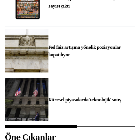
sayısı çıktı
Fed faiz artışına yönelik pozisyonlar
kapatılıyor
Küresel piyasalarda 'teknolojik' satış
Öne Çıkanlar