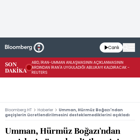
Canlı
ABD, İRAN-UMMAN ANLAŞMASININ AÇIKLANMASININ
AB
SON
ARDINDAN İRAN'A UYGULADIĞI ABLUKAYI KALDIRACAK -
GE
DAKİKA
REUTERS
UY
Bloomberg HT
Haberler
Umman, Hürmüz Boğazı'ndan
geçişlerin ücretlendirilmesini desteklemediklerini açıkladı
Umman, Hürmüz Boğazı'ndan