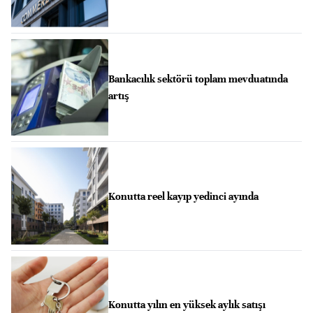
Bankacılık sektörü toplam mevduatında
artış
Konutta reel kayıp yedinci ayında
Konutta yılın en yüksek aylık satışı