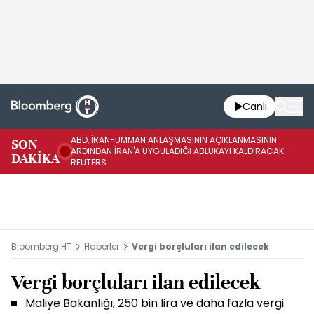
Canlı
ABD, İRAN-UMMAN ANLAŞMASININ AÇIKLANMASININ
AB
SON
ARDINDAN İRAN'A UYGULADIĞI ABLUKAYI KALDIRACAK -
GE
DAKİKA
REUTERS
UY
Bloomberg HT
Haberler
Vergi borçluları ilan edilecek
Vergi borçluları ilan edilecek
Maliye Bakanlığı, 250 bin lira ve daha fazla vergi