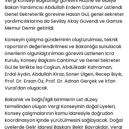
Vergi Konseyi Başkanlığı görevini Hazine ve Maliye
Bakan Yardımcısı Abdullah Erdem Cantimur üstlendi.
Genel Sekreterlik görevine Hasan Gül, genel sekreter
yardımcılıklarına da Sevilay Akay Güvendi ve Gamze
Memur Demir getirildi.
Konseyin çalışma gündeminin oluşturulması, teknik
raporların değerlendirilmesi ve Bakanlığa sunulacak
önerilerin olgunlaştırılması görevini üstlenen İcra
Kurulu, Konsey Başkanı Cantimur ve Genel Sekreter
Gül ile birlikte İsa Coşkun, Abdülkadir Kahraman,
Erdal Aydın, Abdullah Kiraz, Soner Ülgen, Recep Bıyık,
Prof. Dr. Ersan Öz, Prof. Dr. Adnan Gerçek ve İrfan
Vural'dan oluşacak.
Bakanlık ve bağlı/ilgili birimlerin üst düzey
temsilinden oluşan Vergi Konseyinin doğal üyeleri,
Konsey çalışmalarının kamu idaresiyle doğrudan
koordinasyon içinde yürütülmesini sağlayacak. Doğal
üyelerde Gelir İdaresi Başkanı Bekir Bayrakdar, Vergi