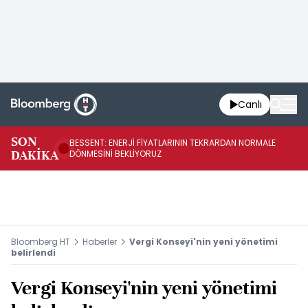
Canlı
SON
BESSENT: ENERJİ FİYATLARININ TEKRARDAN NORMALE
BE
DAKİKA
DÖNMESİNİ BEKLİYORUZ
OL
Bloomberg HT
Haberler
Vergi Konseyi'nin yeni yönetimi
belirlendi
Vergi Konseyi'nin yeni yönetimi