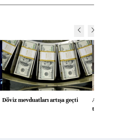
Döviz mevduatları artışa geçti
ABD'de konut başla
toparlandı