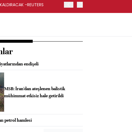
 KALDIRACAK -REUTERS
ABD DIŞİŞLERİ BAKANLIĞI
UYGULANACAK
nlar
iyatlarından endişeli
MSB: İran'dan ateşlenen balistik
mühimmat etkisiz hale getirildi
an petrol hamlesi