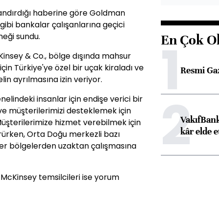
andırdığı haberine göre Goldman
ibi bankalar çalışanlarına geçici
neği sundu.
En Çok O
1
Kinsey & Co., bölge dışında mahsur
in Türkiye'ye özel bir uçak kiraladı ve
Resmi Ga
lin ayrılmasına izin veriyor.
2
elindeki insanlar için endişe verici bir
e müşterilerimizi desteklemek için
VakıfBank
şterilerimize hizmet verebilmek için
kâr elde e
ürürken, Orta Doğu merkezli bazı
ğer bölgelerden uzaktan çalışmasına
cKinsey temsilcileri ise yorum