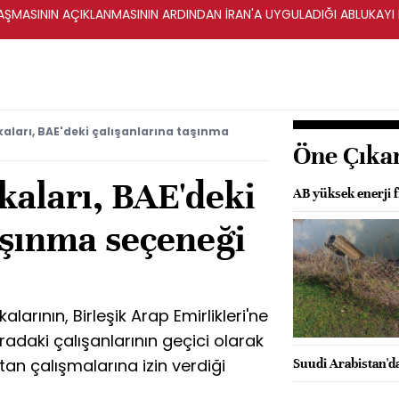
ŞMASININ AÇIKLANMASININ ARDINDAN İRAN'A UYGULADIĞI ABLUKAYI
kaları, BAE'deki çalışanlarına taşınma
Öne Çıka
kaları, BAE'deki
AB yüksek enerji f
aşınma seçeneği
larının, Birleşik Arap Emirlikleri'ne
uradaki çalışanlarının geçici olarak
tan çalışmalarına izin verdiği
Suudi Arabistan'd