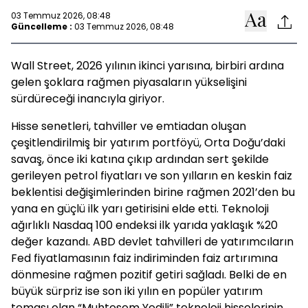
03 Temmuz 2026, 08:48
Güncelleme :
03 Temmuz 2026, 08:48
Wall Street, 2026 yılının ikinci yarısına, birbiri ardına
gelen şoklara rağmen piyasaların yükselişini
sürdüreceği inancıyla giriyor.
Hisse senetleri, tahviller ve emtiadan oluşan
çeşitlendirilmiş bir yatırım portföyü, Orta Doğu’daki
savaş, önce iki katına çıkıp ardından sert şekilde
gerileyen petrol fiyatları ve son yılların en keskin faiz
beklentisi değişimlerinden birine rağmen 2021’den bu
yana en güçlü ilk yarı getirisini elde etti. Teknoloji
ağırlıklı Nasdaq 100 endeksi ilk yarıda yaklaşık %20
değer kazandı. ABD devlet tahvilleri de yatırımcıların
Fed fiyatlamasının faiz indiriminden faiz artırımına
dönmesine rağmen pozitif getiri sağladı. Belki de en
büyük sürpriz ise son iki yılın en popüler yatırım
teması olan “Muhteşem Yedili” teknoloji hisselerinin