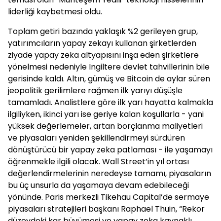
liderliği kaybetmesi oldu.
Toplam getiri bazında yaklaşık %2 gerileyen grup,
yatırımcıların yapay zekayı kullanan şirketlerden
ziyade yapay zeka altyapısını inşa eden şirketlere
yönelmesi nedeniyle İngiltere devlet tahvillerinin bile
gerisinde kaldı. Altın, gümüş ve Bitcoin de aylar süren
jeopolitik gerilimlere rağmen ilk yarıyı düşüşle
tamamladı. Analistlere göre ilk yarı hayatta kalmakla
ilgiliyken, ikinci yarı ise geriye kalan koşullarla - yani
yüksek değerlemeler, artan borçlanma maliyetleri
ve piyasaları yeniden şekillendirmeyi sürdüren
dönüştürücü bir yapay zeka patlaması - ile yaşamayı
öğrenmekle ilgili olacak. Wall Street’in yıl ortası
değerlendirmelerinin neredeyse tamamı, piyasaların
bu üç unsurla da yaşamaya devam edebileceği
yönünde. Paris merkezli Tikehau Capital’de sermaye
piyasaları stratejileri başkanı Raphael Thuin, “Rekor
düzeydeki kar büyümesi ve yapay zeka kaynaklı