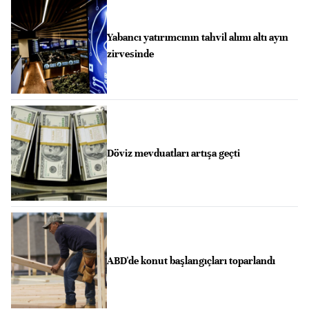
Yabancı yatırımcının tahvil alımı altı ayın
zirvesinde
Döviz mevduatları artışa geçti
ABD'de konut başlangıçları toparlandı