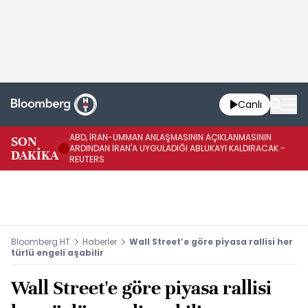
Canlı
ABD, İRAN-UMMAN ANLAŞMASININ AÇIKLANMASININ
AB
SON
ARDINDAN İRAN'A UYGULADIĞI ABLUKAYI KALDIRACAK -
GE
DAKİKA
REUTERS
UY
Bloomberg HT
Haberler
Wall Street’e göre piyasa rallisi her
türlü engeli aşabilir
Wall Street'e göre piyasa rallisi