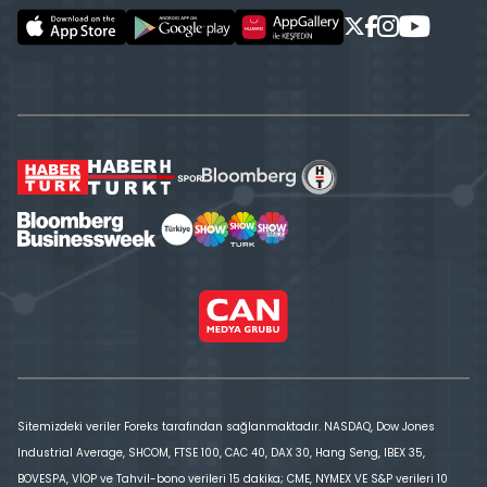
Sitemizdeki veriler Foreks tarafından sağlanmaktadır. NASDAQ, Dow Jones
Industrial Average, SHCOM, FTSE 100, CAC 40, DAX 30, Hang Seng, IBEX 35,
BOVESPA, VİOP ve Tahvil-bono verileri 15 dakika; CME, NYMEX VE S&P verileri 10