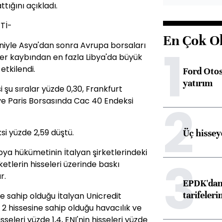
ığını açıkladı.
Tİ-
En Çok O
niyle Asya'dan sonra Avrupa borsaları
1
er kaybından en fazla Libya'da büyük
etkilendi.
Ford Otos
yatırım
şu sıralar yüzde 0,30, Frankfurt
ve Paris Borsasında Cac 40 Endeksi
2
si yüzde 2,59 düştü.
Üç hisseye
ibya hükümetinin İtalyan şirketlerindeki
3
rketlerin hisseleri üzerinde baskı
r.
EPDK'dan 
tarifeleri
e sahip olduğu İtalyan Unicredit
 2 hissesine sahip olduğu havacılık ve
eleri yüzde 1,4, ENI'nin hisseleri yüzde