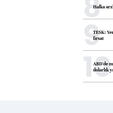
8
Halka arz
9
TESK: Yen
fırsat
10
ABD'de ma
dolarlık y