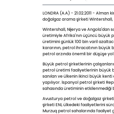
LONDRA (A.A) - 21.02.2011 - Alman ki
doğalgaz arama şirketi Wintershall, 
Wintershall, Nijerya ve Angola'dan so
üretimiyle Afrika'nın üçüncü büyük pe
üretimini günlük 100 bin varil azaltac
kararının, petrol ihracatının büyük
petrol arzında önemli bir düşüşe yol 
Büyük petrol şirketlerinin çalışanları
petrol üretimi faaliyetlerinin büyü
sanılan ve ülkenin ikinci büyük kent
yapılıyor. İspanyol petrol şirketi R
sahasında üretiminin etkilenmediği bi
Avusturya petrol ve doğalgaz şirket
şirketi ENI, ülkedeki faaliyetlerini s
Murzuq petrol sahalarında faaliyet g