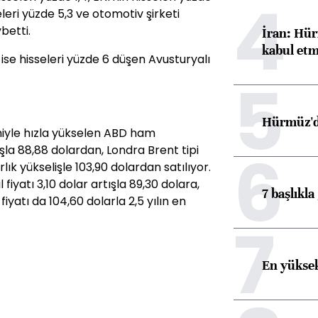
4
eleri yüzde 5,3 ve otomotiv şirketi
betti.
İran: Hür
kabul etm
ise hisseleri yüzde 6 düşen Avusturyalı
5
Hürmüz'de
niyle hızla yükselen ABD ham
6
ışla 88,88 dolardan, Londra Brent tipi
rlık yükselişle 103,90 dolardan satılıyor.
iyatı 3,10 dolar artışla 89,30 dolara,
7 başlıkla
iyatı da 104,60 dolarla 2,5 yılın en
7
En yüksek