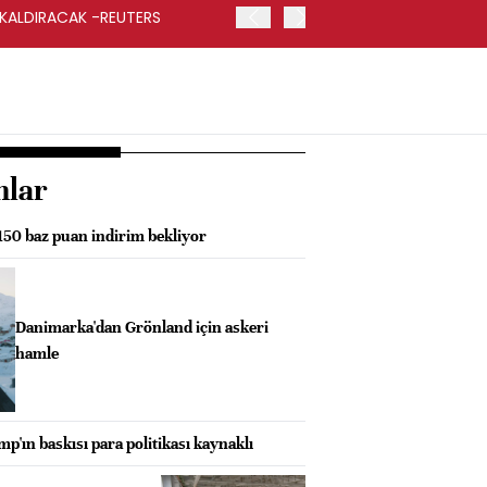
 KALDIRACAK -REUTERS
ABD DIŞİŞLERİ BAKANLIĞI
UYGULANACAK
nlar
50 baz puan indirim bekliyor
Danimarka'dan Grönland için askeri
hamle
p'ın baskısı para politikası kaynaklı