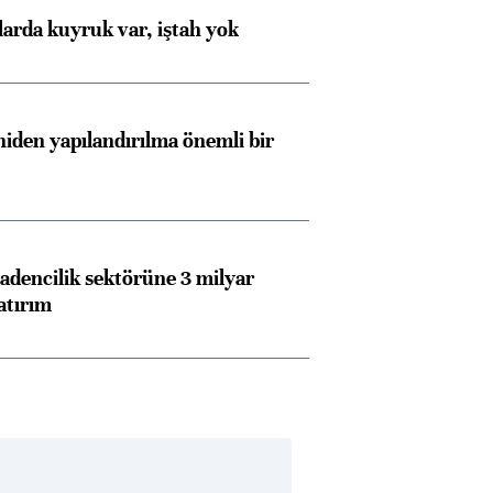
larda kuyruk var, iştah yok
iden yapılandırılma önemli bir
dencilik sektörüne 3 milyar
atırım