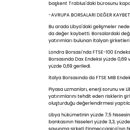
başkent Trablus'daki bürosunu kapatt
-AVRUPA BORSALARI DEĞER KAYBET
Bu arada Libya'daki gelişmeler nede
da değer kaybetti. Borsalardaki değ
yatırımları bulunan İtalyan şirketleri 
Londra Borsası'nda FTSE-100 Endeksi 
Borsasında Dax Endeksi yüzde 0,69 
yüzde 0,69 geriledi.
İtalya Borsasında da FTSE MIB Endek
Piyasa uzmanları, enerji sorunu ve L
yatırımlarını tehdit eden risklerin şi
oluşturduğu değerlendirmesi yaptıla
Libya hükümetinin yüzde 7,5 hissesin
bankasının hisseleri yüzde 3,3, yüzde
savunma şirketi Finmeccanica'nın hiss