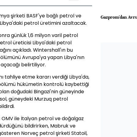
mya şirketi BASF'ye bağlı petrol ve
Gazprom'dan Avrup
Libya'daki petrol üretimini azaltacak.
nra günlük 1,6 milyon varil petrol
trol üreticisi Libya'daki petrol
ağını açıkladı. Wintershall'ın bu
 bölümünü Avrupa'ya yapan Libya'nın
açacağı belirtiliyor.
nı tahliye etme kararı verdiği Libya'da,
k bölümü hükümetin kontrolü kaybettiği
i olan doğudaki Bingazi'nin güneyinde
epsol, güneydeki Murzuq petrol
ldirdi.
i OMV ile İtalyan petrol ve doğalgaz
ürdürdüğünü bildirirken, Mabruk ve
österen Norveç petrol şirketi Statoil,