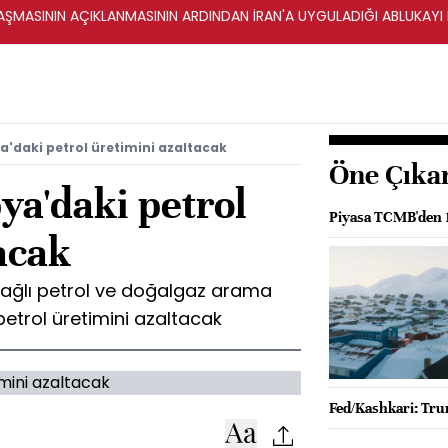
ŞMASININ AÇIKLANMASININ ARDINDAN İRAN'A UYGULADIĞI ABLUKAYI
ya'daki petrol üretimini azaltacak
Öne Çıka
ya'daki petrol
Piyasa TCMB'den 1
acak
bağlı petrol ve doğalgaz arama
 petrol üretimini azaltacak
Fed/Kashkari: Trum