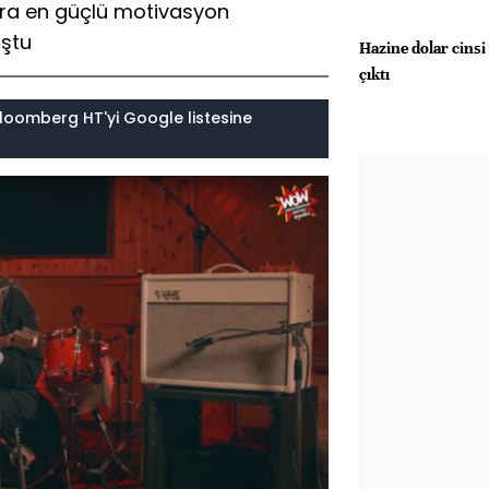
nra en güçlü motivasyon
uştu
Hazine dolar cins
çıktı
loomberg HT'yi Google listesine