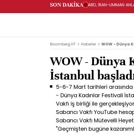
SON DAKİKA
ABD, İRAN-UMMAN ANLA
Bloomberg HT
Haberler
WOW - Dünya Kad
WOW - Dünya Ka
İstanbul başlad
5-6-7 Mart tarihleri arasınd
- Dünya Kadınlar Festivali İst
Vakfı iş birliği ile gerçekleşiyo
Sabancı Vakfı YouTube hesapla
Sabancı Vakfı Mütevelli Heye
"Geçmişten bugüne kazanımla