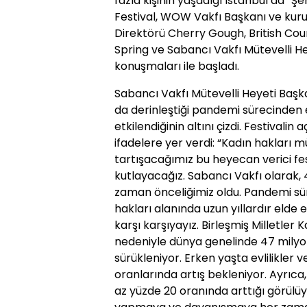
fazla kişinin yaşadığı İstanbul’da “Ş
Festival, WOW Vakfı Başkanı ve kuruc
Direktörü Cherry Gough, British Coun
Spring ve Sabancı Vakfı Mütevelli He
konuşmaları ile başladı.
Sabancı Vakfı Mütevelli Heyeti Başka
da derinleştiği pandemi sürecinden e
etkilendiğinin altını çizdi. Festivali
ifadelere yer verdi: “Kadın hakları 
tartışacağımız bu heyecan verici f
kutlayacağız. Sabancı Vakfı olarak, 4
zaman önceliğimiz oldu. Pandemi sür
hakları alanında uzun yıllardır elde
karşı karşıyayız. Birleşmiş Milletler
nedeniyle dünya genelinde 47 milyon
sürükleniyor. Erken yaşta evlilikler 
oranlarında artış bekleniyor. Ayrıca
az yüzde 20 oranında arttığı görülüyo