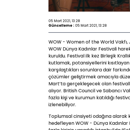
05 Mart 2021, 13:28
Güncelleme :
05 Mart 2021, 13:28
WOW - Women of the World Vakfı, Ju
WOW Dünya Kadınlar Festivali hare
kuruldu. Festival ilk kez Birleşik Kral
kutlamak, potansiyellerini kısıtlayan
karşılaştıkları sorunlara dair farkın
çözümler geliştirmek amacıyla düzen
Mart’ta gerçekleşecek olan festivall
alıyor. British Council ve Sabancı Vak
fazla kişi ve kurumun katıldığı fest
izlenebiliyor.
Toplumsal cinsiyeti odağına alarak 
hedefleyen WOW - Dünya Kadınlar Fe