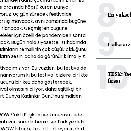
8
inden daha çok ihtiyacımız var. Bu
sı arasında köprü kuran Dünya
uyoruz. Üç gün sürecek festivalde
En yüksek
 tartışılmayacak, aynı zamanda bugüne
9
tırlanacak. Geçmişten bugüne
leler için özellikle pandemiden sonra
cak. Bugün hala siyasette, istihdamda
Halka arz
ınların temsilinin çok düşük olduğunu
arın sesini daha da görünür kılmalıyız.
10
tiyacımız var. Bu yüzden, bu festivalde
TESK: Yen
nanıyorum ki bu festival bizlere birlikte
fırsat
ücünü bir kez daha gösterecek.
l olmasını diliyor, daha eşitlikçi bir
art Dünya Kadınlar Günü’nü şimdiden
WOW Vakfı Başkanı ve kurucusu Jude
ul uzun süredir benim ve Türkiye'deki
ün, WOW İstanbul martta dünyanın dört