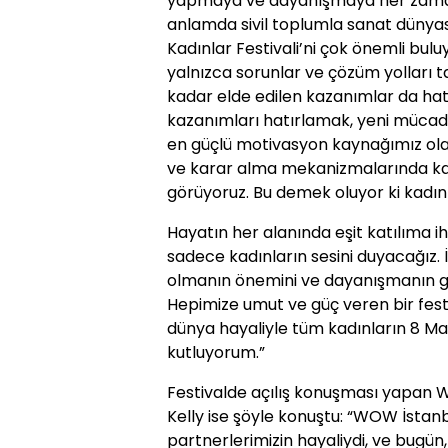
yapmaya ve dayanışmaya her zamank
anlamda sivil toplumla sanat dünya
Kadınlar Festivali’ni çok önemli bul
yalnızca sorunlar ve çözüm yolları
kadar elde edilen kazanımlar da ha
kazanımları hatırlamak, yeni mücade
en güçlü motivasyon kaynağımız ola
ve karar alma mekanizmalarında kad
görüyoruz. Bu demek oluyor ki kadınl
Hayatın her alanında eşit katılıma ih
sadece kadınların sesini duyacağız. İ
olmanın önemini ve dayanışmanın g
Hepimize umut ve güç veren bir festiva
dünya hayaliyle tüm kadınların 8 M
kutluyorum.”
Festivalde açılış konuşması yapan 
Kelly ise şöyle konuştu: “WOW İstanb
partnerlerimizin hayaliydi, ve bug