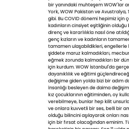
bir yanındaki muhteşem WOW'lar a
York, WOW Pakistan ve Avustralya, T
gibi. Bu COVID dönemi hepimiz için ç
kadınların cinsiyet eşitliğinin oldu
direnç ve kararlılıkla nasıl öne atı
genç kızların ve kadınların tamame
tamamen ulaşabildikleri, engellerl
şiddete maruz kalmadıkları, mecbur 
eğmek zorunda kalmadıkları bir dü
için kurdum. WOW İstanbul'da ger
dayanıklılık ve eğitimi güçlendireceğ
değişime giden yolda bizi bir adım d
İnsanlığı besleyen de daima değişim 
kız çocuklarının eğitiminden, oy kul
verebilmeye, bunlar hep kilit unsurlar
ve onlara kuvvetli bir ses, belli bir 
olduğu bilincini aşılayarak onları na
için bir fırsat olacağından eminim.