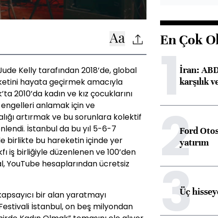
En Çok O
1
İran: ABD 
de Kelly tarafından 2018’de, global
karşılık v
ketini hayata geçirmek amacıyla
lık’ta 2010’da kadın ve kız çocuklarını
2
 engelleri anlamak için ve
dalığı artırmak ve bu sorunlara kolektif
lendi. İstanbul da bu yıl 5-6-7
Ford Otos
e birlikte bu hareketin içinde yer
yatırım
fı iş birliğiyle düzenlenen ve 100’den
3
ival, YouTube hesaplarından ücretsiz
Üç hisseye
kapsayıcı bir alan yaratmayı
stivali İstanbul, on beş milyondan