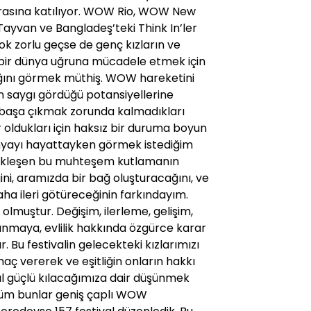
rasına katılıyor. WOW Rio, WOW New
ayvan ve Bangladeş’teki Think In’ler
ok zorlu geçse de genç kızların ve
ğu bir dünya uğruna mücadele etmek için
ldığını görmek müthiş. WOW hareketini
n saygı gördüğü potansiyellerine
e başa çıkmak zorunda kalmadıkları
oldukları için haksız bir duruma boyun
nyayı hayattayken görmek istediğim
çekleşen bu muhteşem kutlamanın
ini, aramızda bir bağ oluşturacağını, ve
aha ileri götüreceğinin farkındayım.
olmuştur. Değişim, ilerleme, gelişim,
lanmaya, evlilik hakkında özgürce karar
. Bu festivalin gelecekteki kızlarımızı
amaç vererek ve eşitliğin onların hakkı
sıl güçlü kılacağımıza dair düşünmek
 Tüm bunlar geniş çaplı WOW