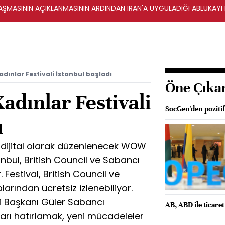
ŞMASININ AÇIKLANMASININ ARDINDAN İRAN'A UYGULADIĞI ABLUKAYI
ınlar Festivali İstanbul başladı
Öne Çıka
dınlar Festivali
SocGen'den poziti
ı
a dijital olarak düzenlenecek WOW
anbul, British Council ve Sabancı
r. Festival, British Council ve
rından ücretsiz izlenebiliyor.
ti Başkanı Güler Sabancı
AB, ABD ile ticare
rı hatırlamak, yeni mücadeleler