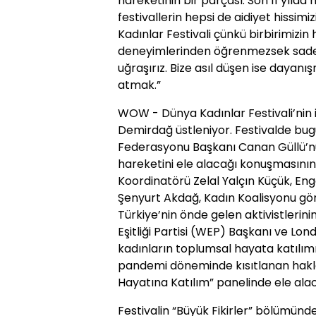
hareketinin bir parçası. Son 11 yılda
festivallerin hepsi de aidiyet hissimi
Kadınlar Festivali çünkü birbirimizin 
deneyimlerinden öğrenmezsek sadec
uğraşırız. Bize asıl düşen ise dayanı
atmak.”
WOW - Dünya Kadınlar Festivali’nin
Demirdağ üstleniyor. Festivalde bug
Federasyonu Başkanı Canan Güllü’
hareketini ele alacağı konuşmasının 
Koordinatörü Zelal Yalçın Küçük, Eng
Şenyurt Akdağ, Kadın Koalisyonu gönü
Türkiye’nin önde gelen aktivistlerinin
Eşitliği Partisi (WEP) Başkanı ve L
kadınların toplumsal hayata katılımı
pandemi döneminde kısıtlanan hakla
Hayatına Katılım” panelinde ele ala
Festivalin “Büyük Fikirler” bölümünde