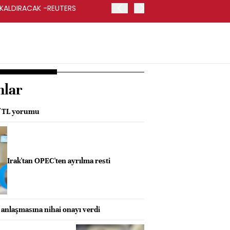
 KALDIRACAK -REUTERS
ABD DIŞİŞLERİ BAKANLIĞI
UYGULANACAK
nlar
f TL yorumu
Irak'tan OPEC'ten ayrılma resti
t anlaşmasına nihai onayı verdi