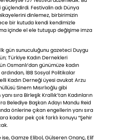
 neredeyse 157 festival düzenledik. Bu
zi güçlendirdi. Festivalin adı Dünya
hikayelerini dinlemez, birbirimizin
e bir kutuda kendi kendimizle
şma içinde el ele tutuşup değişime imza
 ilk gün sunuculuğunu gazeteci Duygu
ün; Türkiye Kadın Dernekleri
nün Osmanlı’dan günümüze kadın
ardından, İBB Sosyal Politikalar
elli Kadın Derneği üyesi avukat Arzu
llüsü Sinem Mısırlıoğlu gibi
 yanı sıra Birleşik Krallık’tan Kadınların
ondra Belediye Başkan Adayı Mandu Reid
nda önlerine çıkan engellerin yanı sıra
ra kadar pek çok farklı konuyu “Şehir
cak.
 ise, Gamze Elibol, Gülseren Onanç, Elif