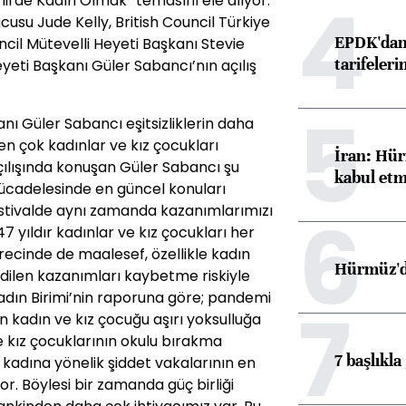
4
ehirde Kadın Olmak” temasını ele alıyor.
usu Jude Kelly, British Council Türkiye
EPDK'dan 
cil Mütevelli Heyeti Başkanı Stevie
tarifeleri
yeti Başkanı Güler Sabancı’nın açılış
5
nı Güler Sabancı eşitsizliklerin daha
n çok kadınlar ve kız çocukları
İran: Hür
n açılışında konuşan Güler Sabancı şu
kabul etm
mücadelesinde en güncel konuları
6
estivalde aynı zamanda kazanımlarımızı
7 yıldır kadınlar ve kız çocukları her
ecinde de maalesef, özellikle kadın
Hürmüz'de
 edilen kazanımları kaybetme riskiyle
 Kadın Birimi’nin raporuna göre; pandemi
7
 kadın ve kız çocuğu aşırı yoksulluğa
ve kız çocuklarının okulu bırakma
7 başlıkla
, kadına yönelik şiddet vakalarının en
r. Böylesi bir zamanda güç birliği