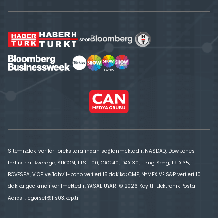
Sitemizdeki veriler Foreks tarafından sağlanmaktadır. NASDAQ, Dow Jones
Industrial Average, SHCOM, FTSE 100, CAC 40, DAX 30, Hang Seng, IBEX 35,
BOVESPA, VİOP ve Tahvil-bono verileri 15 dakika; CME, NYMEX VE S&P verileri 10
dakika gecikmeli verilmektedir. YASAL UYARI © 2026 Kayıtlı Elektronik Posta
Adresi : cgorsel@hs03.kep.tr