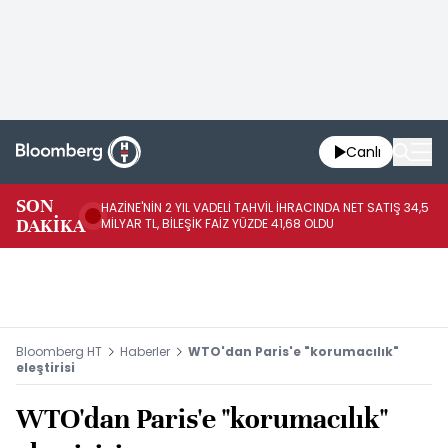
Canlı
SON
HAZİNE'NİN 2 YIL VADELİ TAHVİL İHRACINDA NET SATIŞ 34,5
RO
DAKİKA
MİLYAR TL, BİLEŞİK FAİZ YÜZDE 41,68 OLDU
PA
Bloomberg HT
Haberler
WTO'dan Paris'e "korumacılık"
eleştirisi
WTO'dan Paris'e "korumacılık"