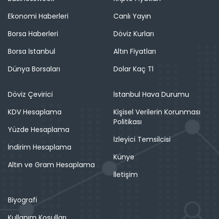
Ekonomi Haberleri
Canlı Yayın
Borsa Haberleri
Döviz Kurları
Borsa İstanbul
Altın Fiyatları
Dünya Borsaları
Dolar Kaç Tl
Döviz Çevirici
İstanbul Hava Durumu
KDV Hesaplama
Kişisel Verilerin Korunması
Politikası
Yüzde Hesaplama
İzleyici Temsilcisi
İndirim Hesaplama
Künye
Altın ve Gram Hesaplama
İletişim
Biyografi
Kullanım Koşulları