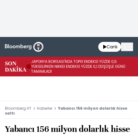
Canlı
JAPONYA BORSASI'NDA TOPIX ENDEKSİ YÜZDE 0,5
SON
Vİ
YÜKSELİRKEN NIKKEI ENDEKSİ YÜZDE 0,1 DÜŞÜŞLE GÜNÜ
DAKİKA
15
TAMAMLADI
Bloomberg HT
Haberler
Yabancı 156 milyon dolarlık hisse
sattı
Yabancı 156 milyon dolarlık hisse